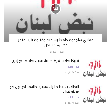
عماني هاجموه طمعا بساعته وقتلوه قرب متجر
"هارودز" بلندن
منذ 7 أعوام
أميركا تعاقب شركة صينية بسبب تعاملها مع إيران
نبض العالم
منذ 6 أعوام
التحالف يسقط طائرات مسيرة أطلقها الحوثيون نحو
مدينة نجران
نبض العالم
منذ 6 أعوام