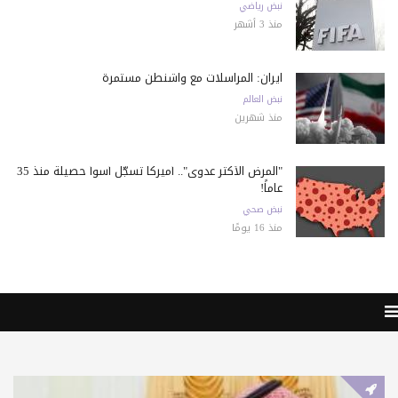
نبض رياضي
منذ 3 أشهر
ايران: المراسلات مع واشنطن مستمرة
نبض العالم
منذ شهرين
"المرض الأكثر عدوى".. أميركا تسجّل أسوأ حصيلة منذ 35
عاماً!
نبض صحي
منذ 16 يومًا