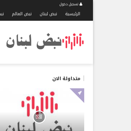
تسجيل دخول
الرئيسية
نبض لبنان
نبض العالم
نب
متداولة الان