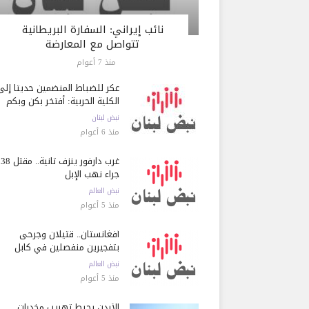
نائب إيراني: السفارة البريطانية
تتواصل مع المعارضة
منذ 7 أعوام
عكر للضباط المنضمين حديثاً إلى
الكلية الحربية: أفتخر بكن وبكم
نبض لبنان
منذ 6 أعوام
غرب دارفور ينزف ثانية..
جراء نهب الإبل
نبض العالم
منذ 5 أعوام
أفغانستان.. قتيلان وجرحى
بتفجيرين منفصلين في كابل
نبض العالم
منذ 5 أعوام
الأردن يحبط تهريب مخدرات