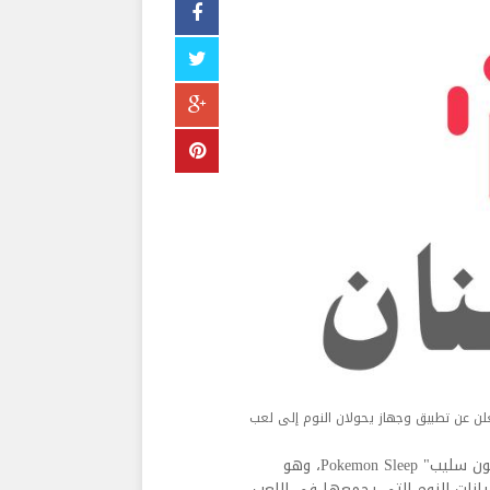
لن عن تطبيق وجهاز يحولان النوم إلى لعب
قالت شركة بوكيمون اليوم الأربعاء: إنها تعمل على تطوير "بوكيمون سليب" Pokemon Sleep، وهو
يانات النوم التي يجمعها في اللعب،