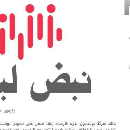
 مقتل 138
بوكيمون تع
تطبيق جديد للهواتف الذكية صُمم لتتبع نوم اللاعبين، ويستخدم ب