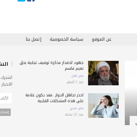
عن الموقع
سياسة الخصوصية
إتصل بنا
جهود لاصدار مذكرة توقيف غيابية بحقّ
النش
نعيم قاسم
نبض لبنان
اشترك 
منذ 5 أشهر
الاخبار
احذر تجاهل الدوار.. فقد يكون علامة
على هذه المشكلات القلبية
نبض صحي
منذ 23 ساعة