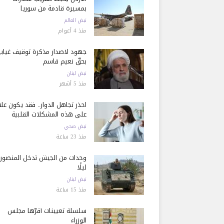
بمسيرة قادمة من سوريا
نبض العالم
منذ 4 أعوام
جهود لاصدار مذكرة توقيف غيابي
بحقّ نعيم قاسم
نبض لبنان
منذ 5 أشهر
احذر تجاهل الدوار.. فقد يكون عل
على هذه المشكلات القلبية
نبض صحي
منذ 23 ساعة
وحدات من الجيش تدخل المنصور
ليلًا
نبض لبنان
منذ 15 ساعة
سلسلة تعيينات أقرّها مجلس
الوزراء