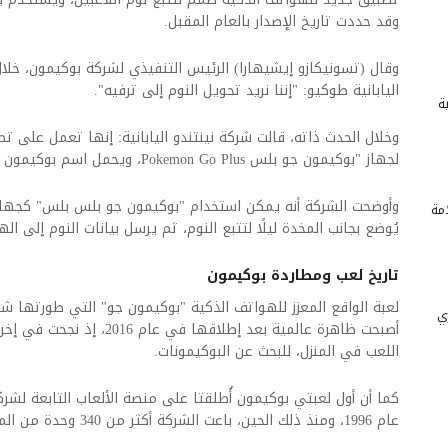
وقد حددت تاريخ الإصدار بالعام المقبل.
وقال (تسونيكازو إيشيهارا) الرئيس التنفيذي لشركة بوكيمون، خل
اليابانية طوكيو: "إننا نريد تحويل النوم إلى ترفيه".
ة
وخلال الحدث ذاته، قالت شركة نينتندو اليابانية: إنها تعمل على تط
لجهاز "بوكيمون جو بلس Pokemon Go Plus، ويحمل اسم بوكيمون جو بلس بلس Pokemon Go Plus+.
وأوضحت الشركة أنه يمكن استخدام "بوكيمون جو بلس بلس" كجهاز 
امة
يُوضع بجانب المخدة ليلًا لتتبع النوم، ثم يرسل بيانات النوم إلى ال
تاريخ لعب ومطاردة بوكيمون
ي
أصبحت ظاهرة عالمية بعد إطلاقها ف
اللعب في المنزل، للبحث عن البوكيمونات.
عام 1996، ومنذ ذلك الحين، باعت الشركة أكثر من 340 وحدة من المنصة في جميع أنحاء العالم.