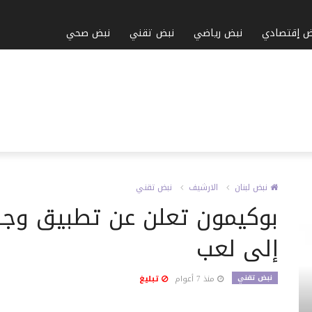
ض إقتصادي
نبض رياضي
نبض تقني
نبض صحي
نبض لبنان
الارشيف
نبض تقني
بوكيمون تعلن عن تطبيق وجها
إلى لعب
نبض تقني
منذ 7 أعوام
تبليغ