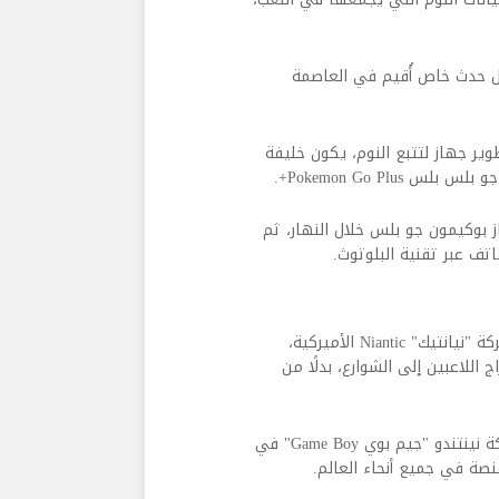
ال حدث خاص أُقيم في العاصمة
وير جهاز لتتبع النوم، يكون خليفة
بوكيمون جو بلس خلال النهار، ثم
هاتف عبر تقنية البلوتوث.
لعبة الواقع المعزز للهواتف الذكية "بوكيمون جو" التي طورتها شركة "نيانتيك" Niantic الأميركية،
ي عام 2016، إذ نجحت في إخراج اللاعبين إلى الشوارع، بدلًا من
كما أن أول لعبتي بوكيمون أُطلقتا على منصة الألعاب التابعة لشركة نينتندو "جيم بوي Game Boy" في