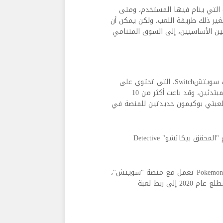
التي ينام فيها المستخدم، ومتى
ير ذلك طريقة اللعب، ولكن يمكن أن
بين الأساسيين، إلى السوق المتنامي
وتحاول نينتيندو جذب عشاق لعبة "بوكيمون جو" إلى منصة الألعاب سويتشSwitch، التي تحتوي على
لعبتي "بوكيمون لتس جو" Pokemon Let’s Go موجهتين للاعبين المبتدئين، وقد باعت أكثر من 10
لعبتي بوكيمون جديدتين للمنصة في
وإلى جانب تطبيق "بوكيمون سليب"، أعلنت شركة بوكيمون أن فيلم "المحقق بيكاتشو" Detective
كما أعلنت عن خدمة سحابية جديدة باسم "بوكيمون هوم" Pokemon HOME تعمل مع منصة "سويتش"،
وأجهزة آي أو إس، وأندرويد، وتهدف الخدمة التي سيتم إطلاقها مطلع عام 2020 إلى ربط لعبة