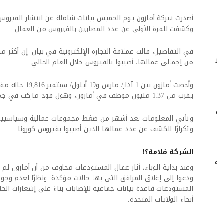
أصدرت شركة أمازون يوم الخميس بيانات شاملة عن انتشار الفيرو
وكشفت للمرة الأولى عن عدد المصابين بالفيروس من العمال.
من إجمالي عمالها، أصيبوا بالفيروس خلال العام الحالي.
وأحصت أمازون بين 1 
يقرب من 1.37 مليون موظف في أمازون، وهول فود ماركت في جميع أنحاء الولايات المتحدة.
وتأتي المعلومات بعد أشهر من ضغط مجموعات عمالية وسياسيين و
وتكرارًا للكشف عن عدد عمالها الذين أصيبوا بفيروس كورونا.
الشركة مُلامة؟!
وعند بداية الوباء، أثار عمال المستودعات مخاوف من أن أمازون 
ودعوا إلى إغلاق المرافق التي بها حالات مؤكدة. ونظرًا لعدم وجود 
المستودعات قاعدة بيانات جماعية للإصابات بناءً على إشعارات الح
أنحاء الولايات المتحدة.