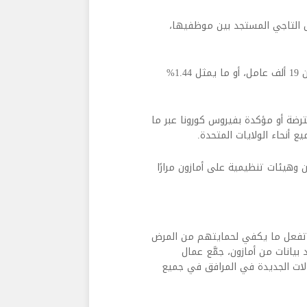
س التاجي المستجد بين موظفيها،
في التفاصيل، قالت عملاقة التجارة الإلكترونية في بيان: إن أكثر من 19 ألف عامل، أو ما يمثل 1.44%
آذار/ مارس و19 أيلول/ سبتمبر 19,816 حالة مفترضة أو مؤكدة بفيروس كورونا عبر ما
هيئات تنظيمية على أمازون مرارًا
لم تفعل ما يكفي لحمايتهم من المرض
بيانات من أمازون، جمَّع عمال
الات الجديدة في المرافق في جميع