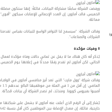
أمازون
ورفضت الشركة سابقًا مشاركة البيانات، قائلةً: إنها ستكون مضللة
الخميس، قالت أمازون: إن العدد الإجمالي للإصابات سيكون "أقوى" 
مماثلة.
وقالت الشركة: "سيسمح لنا التوافر الواسع للبيانات بقياس تقدمن
)
الشركات والصناعات".
8 وفيات مؤكدة
الحالي، لكن أمازون لم تقدم رقمًا محدثًا في إعلانها يوم الخميس.
أمازون
وقالت شركة "وول مارت" التي تعد أبرز منافسي أمازون في الولايا
الما
أصيبوا بفيروس كورونا. ومنذئذ، لم تصدر الشركة أي بيانات مُحدَّثة.
يُشار إلى أن الرقم الذي أعلنت عنه أمازون لا يشمل على شبكتها م
خارج