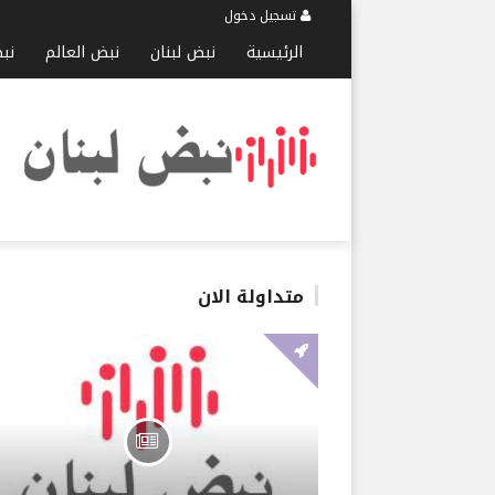
تسجيل دخول
الرئيسية
نبض لبنان
نبض العالم
نب
متداولة الان