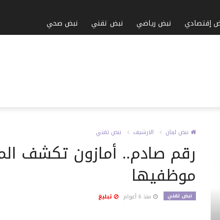
ض إقتصادي
نبض رياضي
نبض تقني
نبض صحي
نبض لبنان
الارشيف
نبض تقني
رقم صادم.. أمازون تكشف الم
موظفيها
نبض تقني
منذ 6 أعوام
تبليغ