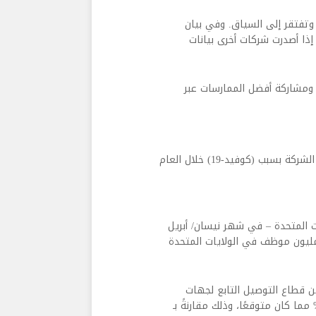
 وتفتقر إلى السياق. وفي بيان
إذا أصدرت شركات أخرى بيانات
ا ومشاركة أفضل الممارسات عبر
يُذكر أنه كان هناك ما لا يقل عن ثماني حالات وفاة مؤكدة لعمال الشركة بسبب (كوفيد-19) خلال العام
ت المتحدة – في شهر نيسان/ أبريل
ضي: إن أقل من 1 في المئة من موظفيها البالغ عددهم 1.5 مليون موظف في الولايات المتحدة
ن قطاع التوصيل التابع لجهات
ية، قائلة، إن معدل الإصابة بين الموظفين كان أقل بنسبة 42% مما كان متوقعًا، وذلك مقارنةً بـ