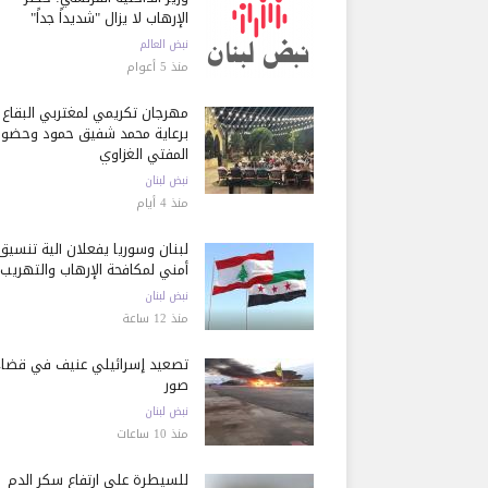
الإرهاب لا يزال "شديداً جداً"
نبض العالم
منذ 5 أعوام
مهرجان تكريمي لمغتربي البقاع
برعاية محمد شفيق حمود وحضور
المفتي الغزاوي
نبض لبنان
منذ 4 أيام
لبنان وسوريا يفعلان آلية تنسيق
أمني لمكافحة الإرهاب والتهريب
نبض لبنان
منذ 12 ساعة
تصعيد إسرائيلي عنيف في قضاء
صور
نبض لبنان
منذ 10 ساعات
للسيطرة على ارتفاع سكر الدم