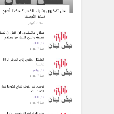
هل تفكرون بشراء الذهب؟ هكذا أصبح
سعر الأوقية!
منذ 7 أعوام
صلاح خاشقجي: لن أقبل أن تست
قضية والدي للنيل من وطني
نبض العالم
منذ 7 أعوام
الهلال يرتقي إلى المركز الـ 18
عالمياً
نبض رياضي
منذ 7 أعوام
ترمب: قد يتوفر لقاح لكورنا قبل
الانتخابات
نبض العالم
منذ 6 أعوام
وزير الداخلية الفرنسي: خطر