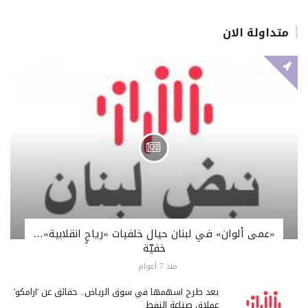
متداولة الان
«عمى ألوان» في لبنان حيال خلفيات «رياحٍ انقلابية»…
خفيّة
منذ 7 أعوام
بعد طرح أسهمها في سوق الرياض.. حقائق عن 'أرامكو'
عملاق صناعة النفط