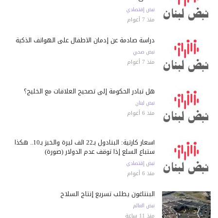
نبض إقتصادي
منذ 7 أعوام
دراسة صادمة عن إدمان الأطفال على الهواتف الذكية
نبض صحي
منذ 7 أعوام
هل تبادر الحكومة إلى تصحيح العلاقات مع الخليج؟
نبض لبنان
منذ 6 أعوام
أسعار كارثية: البنادول بـ22 ألف ليرة والخبز بـ10.. هكذا
ستباع السلع إذا توقف عدم الدولار (صورة)
نبض إقتصادي
منذ 6 أعوام
البنتاغون يطلب تسريع إنتاج السلاح
نبض العالم
منذ 11 ساعة