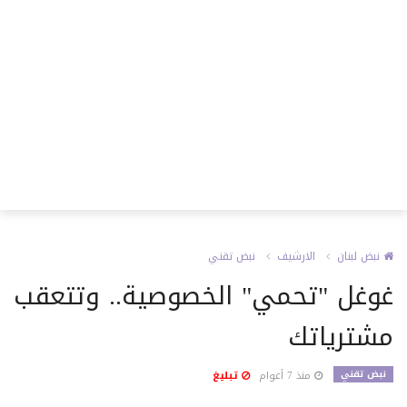
نبض لبنان
الارشيف
نبض تقني
غوغل "تحمي" الخصوصية.. وتتعقب
مشترياتك
نبض تقني
منذ 7 أعوام
تبليغ