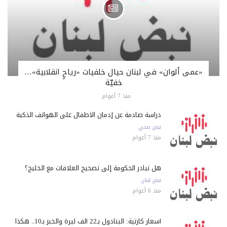
«عمى ألوان» في لبنان حيال خلفيات «رياحٍ انقلابية»…
خفيّة
منذ 7 أعوام
دراسة صادمة عن إدمان الأطفال على الهواتف الذكية
نبض صحي
منذ 7 أعوام
هل تبادر الحكومة إلى تصحيح العلاقات مع الخليج؟
نبض لبنان
منذ 6 أعوام
أسعار كارثية: البنادول بـ22 ألف ليرة والخبز بـ10.. هكذا