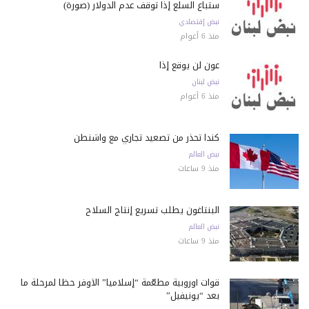
ستباع السلع إذا توقف عدم الدولار (صورة)
نبض إقتصادي
منذ 6 أعوام
عون لن يوقع إذا
نبض لبنان
منذ 6 أعوام
كندا تحذّر من تصعيد تجاري مع واشنطن
نبض العالم
منذ 9 ساعات
البنتاغون يطلب تسريع إنتاج السلاح
نبض العالم
منذ 9 ساعات
قوات أوروبية مطعّمة “إسلامياً” الأوفر حظاً لمرحلة ما
بعد “يونيفيل”