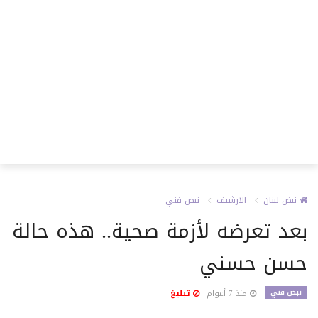
نبض لبنان
الارشيف
نبض فني
بعد تعرضه لأزمة صحية.. هذه حالة
حسن حسني
نبض فني
منذ 7 أعوام
تبليغ