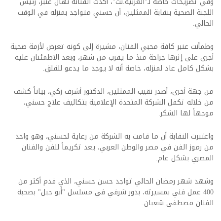
وفي تصريحات خاصة لـ"العربية.نت"، أكدت الفنانة نهال عنبر، رئيس
اللجنة الصحية بنقابة الممثلين، أن حسني متواجد بمنزله في الوقت
الحالي.
وطمأنت عنبر كافة محبي الفنان، مشيرة إلى كونه تعرض لأزمة صحية
أجرى على إثرها جراحة منذ ما يقرب من شهر، وبعد الاطمئنان عليه
بشكل كامل عاد لمنزله، خاصة أنه لا يوجد ما يدعو للقلق.
من جهة أخرى، أصدر نقيب الممثلين، الدكتور أشرف زكي، بياناً كشف
من خلاله تكفل الشركة المتحدة الإعلامية بتكاليف علاج حسني،
موجهاً لها الشكر.
واعتبرت النقابة أن ما قامت به الشركة من رعاية لحسني، وهو واحد
من رموز الفن في مصر والوطن العربي، يعد تكريماً للفن والفنان
المصري بشكل عام.
وشهد شهر رمضان الحالي تواجد حسن حسني، الذي قدم أكثر من
400 عمل فني بمسيرته، بدور شرفي في مسلسل "أبو جبل" بصحبة
الفنان مصطفى شعبان.