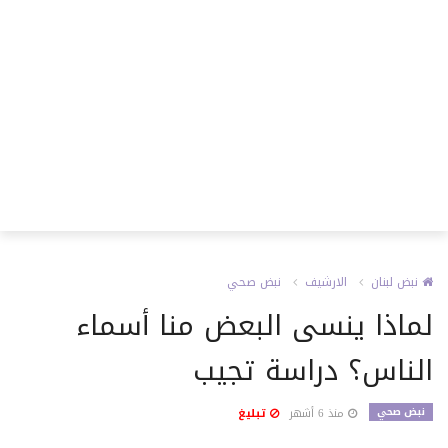
نبض لبنان
الارشيف
نبض صحي
لماذا ينسى البعض منا أسماء
الناس؟ دراسة تجيب
نبض صحي
منذ 6 أشهر
تبليغ