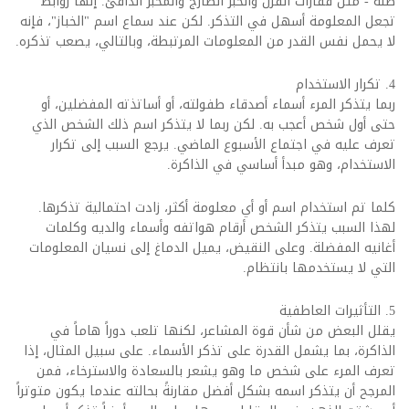
صلة - مثل قفازات الفرن والخبز الطازج والمخبز الدافئ. إنها روابط
تجعل المعلومة أسهل في التذكر. لكن عند سماع اسم "الخباز"، فإنه
لا يحمل نفس القدر من المعلومات المرتبطة، وبالتالي، يصعب تذكره.
4. تكرار الاستخدام
ربما يتذكر المرء أسماء أصدقاء طفولته، أو أساتذته المفضلين، أو
حتى أول شخص أعجب به. لكن ربما لا يتذكر اسم ذلك الشخص الذي
تعرف عليه في اجتماع الأسبوع الماضي. يرجع السبب إلى تكرار
الاستخدام، وهو مبدأ أساسي في الذاكرة.
كلما تم استخدام اسم أو أي معلومة أكثر، زادت احتمالية تذكرها.
لهذا السبب يتذكر الشخص أرقام هواتفه وأسماء والديه وكلمات
أغانيه المفضلة. وعلى النقيض، يميل الدماغ إلى نسيان المعلومات
التي لا يستخدمها بانتظام.
5. التأثيرات العاطفية
يقلل البعض من شأن قوة المشاعر، لكنها تلعب دوراً هاماً في
الذاكرة، بما يشمل القدرة على تذكر الأسماء. على سبيل المثال، إذا
تعرف المرء على شخص ما وهو يشعر بالسعادة والاسترخاء، فمن
المرجح أن يتذكر اسمه بشكل أفضل مقارنةً بحالته عندما يكون متوتراً