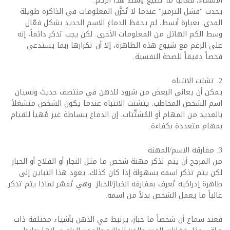
الأسماء، فغالباً ما تضيع وسط هذا الزخم.
يحدث "فشل الترميز" عندما لا تُخزَّن المعلومات في الذاكرة طويلة
المدى. بعبارة أبسط، لم يحفظ الدماغ الاسم الجديد بشكل فعّال
وسط الكم الهائل من المعلومات الأخرى. لكن يجب تذكر دائماً، إنه
على الرغم مع شيوع هذه الظاهرة، إلا أن تكرارها ربما يستدعي
فحصاً دقيقاً للصحة النفسية.
2. تشتت الانتباه
يمكن أن يعاني البعض من شرود للذهن في منتصف حديث ونسيان
اسم الشخص المخاطب. يتشتت الانتباه عندما يكون الشخص منشغلاً
بالعديد من المهام أو المُشتِّتات. إن الدماغ ببساطة غير مُهيأ للقيام
بمهام متعددة بكفاءة.
3. مفارقة الاسم/المهنة
من المرجح أن يتم تذكر مهنة شخص ما مثل النجار أو الفلاح أو الخباز
لكن يتم تذكر اسمه بسهولة إذا كان كذلك. يعود هذا التباين إلى
ظاهرة إدراكية تُعرف بمفارقة الخباز/الخباز. وهي تُفسّر لماذا يتم تذكر
غالباً ما يعمل الشخص بدلاً من اسمه.
فعند سماع أن شخصاً ما خباز، يرتبط في الذهن بأشياء مختلفة ذات