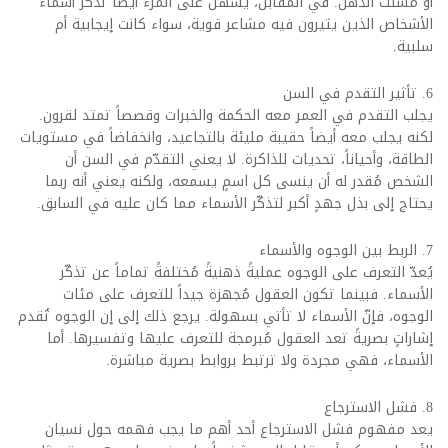
أو مشتت الذهن. في المقابل، يسهل على المرء أيضاً تذكر أسماء
الأشخاص الذين يثيرون فيه مشاعر قوية، سواء كانت إيجابية أم
سلبية.
6. تأثير التقدم في السن
يجلب التقدم في العمر معه الحكمة والخبرات وقصصاً تمتد لقرون.
لكنه يجلب معه أيضاً حقيبة مليئة بالتجاعيد، وانخفاضاً في مستويات
الطاقة، وأحياناً، تحديات للذاكرة. لا يعني التقدّم في السن أن
الشخص مُقدر له أن ينسى كل اسمٍ يسمعه، ولكنه يعني أنه ربما
يحتاج إلى بذل جهدٍ أكبر لتذكّر الأسماء مما كان عليه في السابق.
7. الربط بين الوجوه والأسماء
يُعدّ التعرف على الوجوه عمليةً ذهنيةً مُختلفةً تماماً عن تذكّر
الأسماء. فبينما تكون العقول مُجهزة جيداً للتعرف على مئات
الوجوه، فإنّ الأسماء لا تأتي بسهولة. يرجع ذلك إلى إن الوجوه تُقدم
إشاراتٍ بصريةً تعد العقول مُبرمجة للتعرف عليها وتفسيرها. أما
الأسماء، فهي مجردة ولا ترتبط بروابط بصرية مباشرة.
8. فشل الاسترجاع
يعد مفهوم فشل الاسترجاع أحد أهم ما يجب فهمه حول نسيان