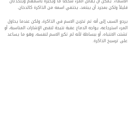
الأسماء. يمكن أن يقابل المرء شخصاً ما ويخبره باسمهم ويتحدثان
قليلاً ولكن بمجرد أن يبتعد، يختفي اسمه من الذاكرة كالدخان.
يرجع السبب إلى أنه تم تخزين الاسم في الذاكرة، ولكن عندما يحاول
المرء استرجاعه، يواجه الدماغ عقبة نتيجة لنقص الإشارات المناسبة، أو
تشتت الانتباه، أو ببساطة لأنه لم تكرر الاسم لنفسه، وهو ما يساعد
على ترسيخ الذاكرة.