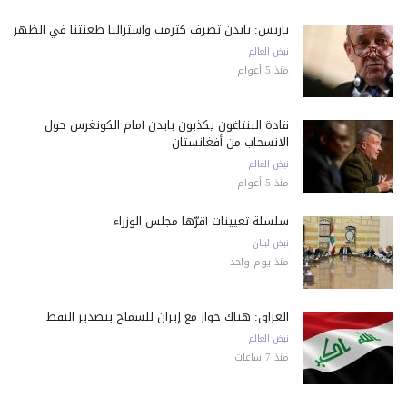
باريس: بايدن تصرف كترمب وأستراليا طعنتنا في الظهر
نبض العالم
منذ 5 أعوام
قادة البنتاغون يكذبون بايدن أمام الكونغرس حول
الانسحاب من أفغانستان
نبض العالم
منذ 5 أعوام
سلسلة تعيينات أقرّها مجلس الوزراء
نبض لبنان
منذ يوم واحد
العراق: هناك حوار مع إيران للسماح بتصدير النفط
نبض العالم
منذ 7 ساعات