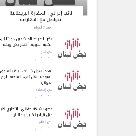
نائب إيراني: السفارة البريطانية
تتواصل مع المعارضة
منذ 7 أعوام
عكر للضباط المنضمين حديثاً إلى
الكلية الحربية: أفتخر بكن وبكم
نبض لبنان
منذ 6 أعوام
بعدما سجل 8 آلاف ليرة بالسوق
السوداء.. هل تنجح المنصة بلجم
الدولار؟
نبض إقتصادي
منذ 6 أعوام
عضو بشبكة حقاني.. انتحاري كاب
قتل قياديا كبيرا بطالبان
نبض العالم
منذ 5 أعوام