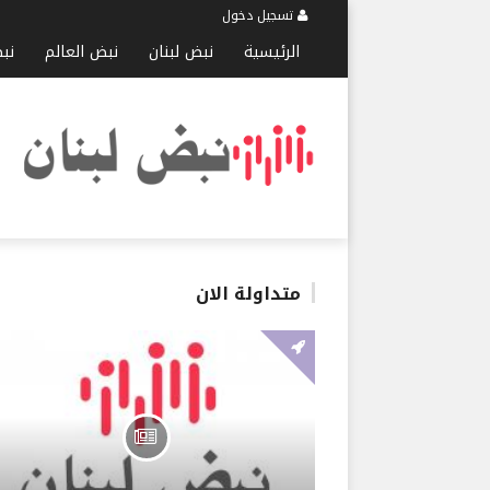
تسجيل دخول
الرئيسية
نبض لبنان
نبض العالم
نب
متداولة الان