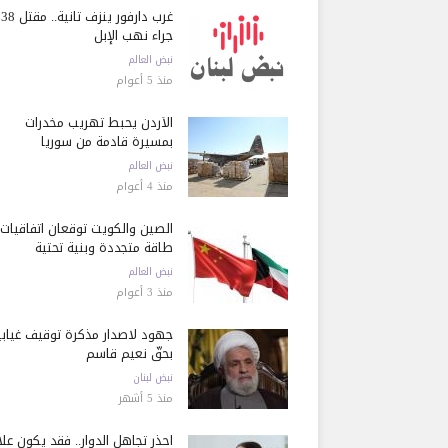
غرب دارفور ينزف ثانية..
جراء نهب الإبل
نبض العالم
منذ 5 أعوام
الأردن يحبط تهريب مخدرات
بمسيرة قادمة من سوريا
نبض العالم
منذ 4 أعوام
الصين والكويت توقعان اتفاقيات
طاقة متجددة وبنية تحتية
نبض العالم
منذ 3 أعوام
جهود لاصدار مذكرة توقيف غيابي
بحقّ نعيم قاسم
نبض لبنان
منذ 5 أشهر
احذر تجاهل الدوار.. فقد يكون عل