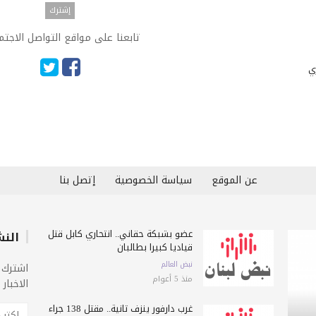
تابعنا على مواقع التواصل الاجت
ي
عن الموقع
سياسة الخصوصية
إتصل بنا
عضو بشبكة حقاني.. انتحاري كابل قتل
النش
قياديا كبيرا بطالبان
نبض العالم
اشترك 
منذ 5 أعوام
الاخبار
غرب دارفور ينزف ثانية.. مقتل 138 جراء