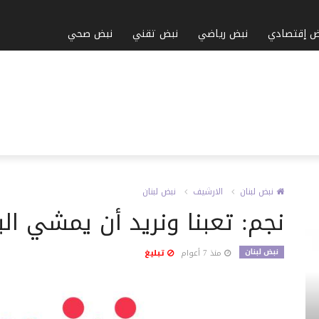
ض إقتصادي
نبض رياضي
نبض تقني
نبض صحي
نبض لبنان
الارشيف
نبض لبنان
نجم: تعبنا ونريد أن يمشي الب
نبض لبنان
منذ 7 أعوام
تبليغ