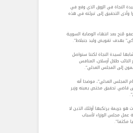
يدة النجاة في الزوق الذي وقع في
 زورا وأدى التحقيق إلى تبرئته في هذه
ة الذكرى الـ14 لإطلاق سراحه في 26 تموز 2005 في عفو مُنح بعد انتهاء الوصاية السورية
اكي” بهدف تقويض وليد جنبلاط”.
شابها لسيدة النجاة لكننا سنواصل
ر النائب طلال أرسلان، المنافس
شمون إلى المجلس العدلي”.
ام المجلس العدلي”، موضحا أنه
لى قاضي تحقيق مختص يعينه وزير
.
 هو جريمة يرتكبها أولئك الذين لا
ة عمل مجلس الوزراء لأسباب
ا مكثفا”.