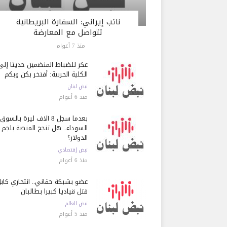
نائب إيراني: السفارة البريطانية
تتواصل مع المعارضة
منذ 7 أعوام
عكر للضباط المنضمين حديثاً إلى
الكلية الحربية: أفتخر بكن وبكم
نبض لبنان
منذ 6 أعوام
بعدما سجل 8 آلاف ليرة بالسوق
السوداء.. هل تنجح المنصة بلجم
الدولار؟
نبض إقتصادي
منذ 6 أعوام
عضو بشبكة حقاني.. انتحاري كاب
قتل قياديا كبيرا بطالبان
نبض العالم
منذ 5 أعوام