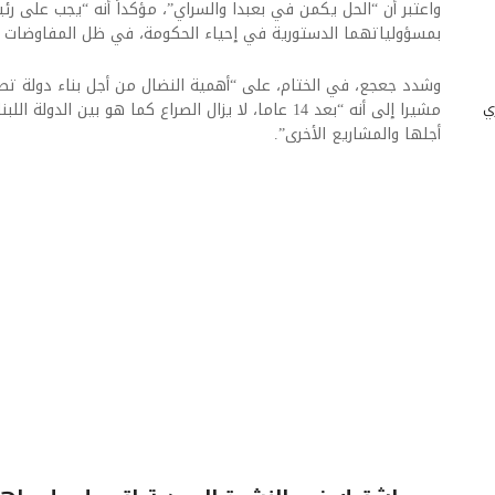
واعتبر أن “الحل يكمن في بعبدا والسراي”، مؤكداً أنه “يجب على رئ
بمسؤولياتهما الدستورية في إحياء الحكومة، في ظل المفاوضات ا
وشدد جعجع، في الختام، على “أهمية النضال من أجل بناء دولة تص
ي
مشيرا إلى أنه “بعد 14 عاما، لا يزال الصراع كما هو بين ال
أجلها والمشاريع الأخرى”.