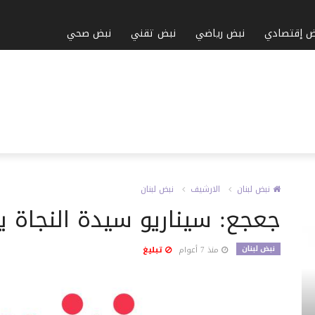
ض إقتصادي
نبض رياضي
نبض تقني
نبض صحي
نبض لبنان
الارشيف
نبض لبنان
جعجع: سيناريو سيدة النجاة يت
نبض لبنان
منذ 7 أعوام
تبليغ