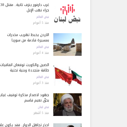
غرب دارفور ينزف ثانية..
جراء نهب الإبل
نبض العالم
منذ 5 أعوام
الأردن يحبط تهريب مخدرات
بمسيرة قادمة من سوريا
نبض العالم
منذ 4 أعوام
الصين والكويت توقعان اتفاقيات
طاقة متجددة وبنية تحتية
نبض العالم
منذ 3 أعوام
جهود لاصدار مذكرة توقيف غيابي
بحقّ نعيم قاسم
نبض لبنان
منذ 5 أشهر
احذر تجاهل الدوار.. فقد يكون عل