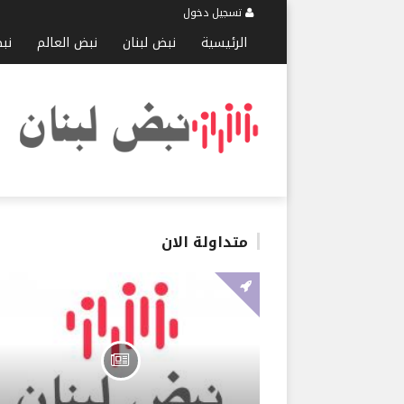
تسجيل دخول
الرئيسية
نبض لبنان
نبض العالم
نب
متداولة الان