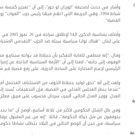
 مقتل 138
وأشار، في حديث لصحيفة “لوريان لو جور”، إلى أن “تفجير كنيسة س
شباط 1994، وهي الجريمة التي اتهم فيها رئيس حزب “القوات”
القضية”.
وأضاف بمناسب
على لبنان: “هناك نوايا سياسية سيئة ضد الحزب “التقدمي الاشتر
وقال: “إنه منطقي للغاية التفكير بأن جنبلاط قد يواجه سيناريو م
الوقوف إلى جانبه”، لافتا إلى أن “الأزمة السياسية الناتجة عن إصرا
الرئيسي لزعيم المختارة على الساحة الدرزية، على رفع قضية قبر 
ولفت إلى أنه “يحق لوليد جنبلاط الخوف من الاستئناف المحتمل أم
“عندما ينظر المجلس العدلي في القضية، فإن التحقيقات تُسند إ
العدل. ووزير العدل الحالي، ألبيرت سرحان محسوب على فريق معيّن”
ة
وفي ظل الشلل الحكومي لأكثر من ثلاثة أسابيع، أوضح أن “ما يحدث
يتوقفون عن شل حركة الحكومة”، قائلا: “إنه من غير المقبول عرقل
سياسية، في حين أن الوضع الحالي في البلاد يتطلب نشاطا حكومي
امة