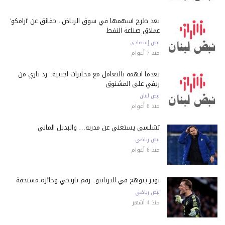
بعد طرح أسهمها في سوق الرياض.. حقائق عن 'أرامكو'
عملاق صناعة النفط
نبض إقتصادي
منذ 7 أعوام
بعدما اتهمه بالتعامل مع مخابرات اجنبية.. رد ناري من
ريفي على المشنوق
نبض لبنان
منذ 6 أعوام
تشلسي يستغني عن مدربه… والبديل ألماني
نبض رياضي
منذ 6 أعوام
نوير يتوهج في البرنابيو.. رقم تاريخي وجائزة مستحقة
نبض رياضي
منذ 4 أشهر