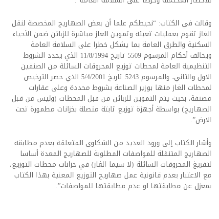
للأخطار المحتملة وحرصا على السلامة العامة”.
وقالت في الكتاب: “نحيطكم علما أن بعض الصهاريج المخصصة لنقل
الغاز تقوم بعمليات تعبئة وتموين الغاز مباشرة للزبائن ضمن الأحياء
السكنية والطرق العامة بما يشكل خطرا على السلامة العامة
ويخالف أحكام المرسوم 5509 تاريخ 11/8/1994 الذي يحدد الشروط
التنظيمية العامة لمحطات توزيع المحروقات السائلة من الصنفين
الاول والثاني، والمرسوم 5243 تاريخ 5/4/2001 الذي حصر الترخيص
لمحطات الغاز منها بوزير الصناعة بشروط محددة وعلى عقارات
مصنفة، بحيث يتم التموين للزبائن من قبل المحطات (وليس من قبل
الصهاريج) بواسطة أجهزة توزيع ثابتة متصلة بخزانات مطمورة تحت
الارض”.
وأشار الكتاب إلى ورود العديد من الشكاوى المتعلقة بعدم مطابقة
الصهاريج المتنقلة للمواصفات المطلوبة للصهاريج المعدة أساسا
لتفريغ المحروقات السائلة (لا سيما الغاز) في خزانات محطات التوزيع،
مع الاعتبار بعدم قانونية عمل صهاريج التوزيع المعنية بهذا الكتاب
بمعزل عن مطابقتها او عدم مطابقتها للمواصفات”.