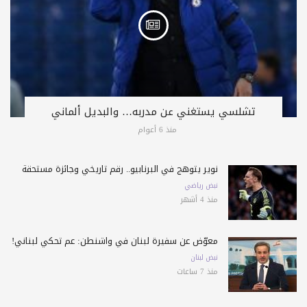
تشلسي يستغني عن مدربه… والبديل ألماني
منذ 6 أعوام
نوير يتوهج في البرنابيو.. رقم تاريخي وجائزة مستحقة
نبض رياضي
منذ 4 أشهر
معوّض عن سفيرة لبنان في واشنطن: عم تحكي لبناني!
نبض لبنان
منذ 7 ساعات