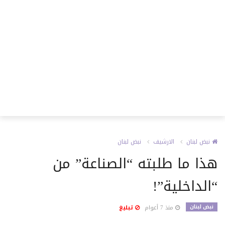
نبض لبنان
الارشيف
نبض لبنان
هذا ما طلبته “الصناعة” من
“الداخلية”!
نبض لبنان
منذ 7 أعوام
تبليغ