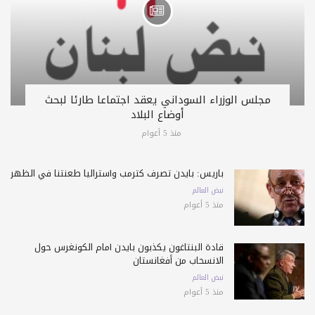
مجلس الوزراء السوداني يعقد اجتماعا طارئا لبحث
أوضاع البلاد
منذ 5 أعوام
باريس: بايدن تصرف كترمب وأستراليا طعنتنا في الظهر
نبض العالم
منذ 5 أعوام
قادة البنتاغون يكذبون بايدن أمام الكونغرس حول
الانسحاب من أفغانستان
نبض العالم
منذ 5 أعوام