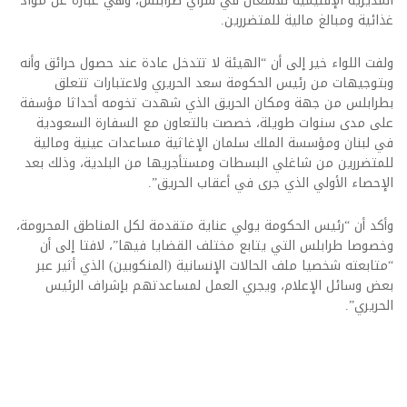
المديرية الإقليمية للأشغال في سراي طرابلس، وهي عبارة عن مواد
غذائية ومبالغ مالية للمتضررين.
ولفت اللواء خير إلى أن “الهيئة لا تتدخل عادة عند حصول حرائق وأنه
وبتوجيهات من رئيس الحكومة سعد الحريري ولاعتبارات تتعلق
بطرابلس من جهة ومكان الحريق الذي شهدت تخومه أحداثا مؤسفة
على مدى سنوات طويلة، خصصت بالتعاون مع السفارة السعودية
في لبنان ومؤسسة الملك سلمان الإغاثية مساعدات عينية ومالية
للمتضررين من شاغلي البسطات ومستأجريها من البلدية، وذلك بعد
الإحصاء الأولي الذي جرى في أعقاب الحريق”.
وأكد أن “رئيس الحكومة يولي عناية متقدمة لكل المناطق المحرومة،
وخصوصا طرابلس التي يتابع مختلف القضايا فيها”، لافتا إلى أن
“متابعته شخصيا ملف الحالات الإنسانية (المنكوبين) الذي أثير عبر
بعض وسائل الإعلام، ويجري العمل لمساعدتهم بإشراف الرئيس
الحريري”.