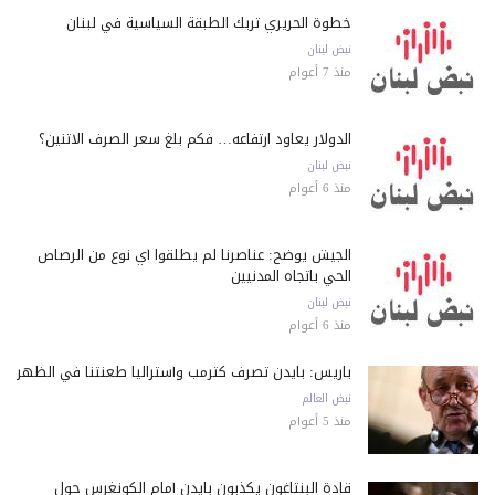
خطوة الحريري تربك الطبقة السياسية في لبنان
نبض لبنان
منذ 7 أعوام
الدولار يعاود ارتفاعه… فكم بلغ سعر الصرف الاثنين؟
نبض لبنان
منذ 6 أعوام
الجيش يوضح: عناصرنا لم يطلقوا أي نوع من الرصاص
الحي باتجاه المدنيين
نبض لبنان
منذ 6 أعوام
باريس: بايدن تصرف كترمب وأستراليا طعنتنا في الظهر
نبض العالم
منذ 5 أعوام
قادة البنتاغون يكذبون بايدن أمام الكونغرس حول