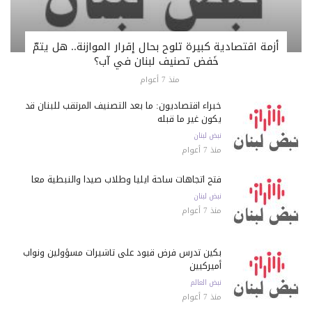
أزمة اقتصادية كبيرة تلوح بحال إقرار الموازنة.. هل يتمّ
خَفض تصنيف لبنان في آب؟
منذ 7 أعوام
خبراء اقتصاديون: ما بعد التصنيف المرتقب للبنان قد
يكون غير ما قبله
نبض لبنان
منذ 7 أعوام
فتح اتجاهات ساحة ايليا وطلاب صيدا والنبطية معاً
نبض لبنان
منذ 7 أعوام
بكين تدرس فرض قيود على تأشيرات مسؤولين ونواب
أميركيين
نبض العالم
منذ 7 أعوام