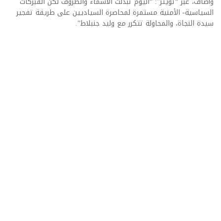
وأضاف، عبر “تويتر”: “اليوم تبدلت الأسماء والظروف لكن الفبركات
السياسية- الأمنية مستمرة لمحاصرة السياديين على طريقة تفجير
سيدة النجاة، والمحاولة تتكرر مع وليد جنبلاط”.