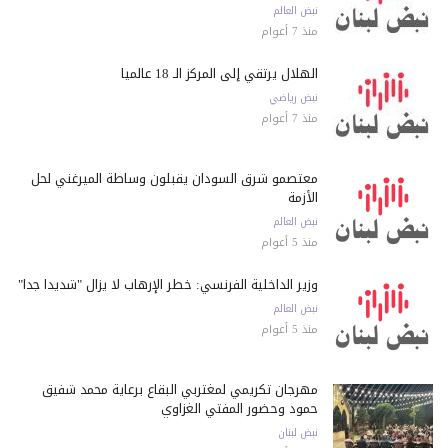
نبض العالم
منذ 7 أعوام
الهلال يرتقي إلى المركز الـ 18 عالمياً
نبض رياضي
منذ 7 أعوام
معتصمو شرق السودان يقبلون وساطة الميرغني لحل
الأزمة
نبض العالم
منذ 5 أعوام
وزير الداخلية الفرنسي: خطر الإرهاب لا يزال "شديداً جداً"
نبض العالم
منذ 5 أعوام
مهرجان تكريمي لمغتربي البقاع برعاية محمد شفيق
حمود وحضور المفتي الغزاوي
نبض لبنان