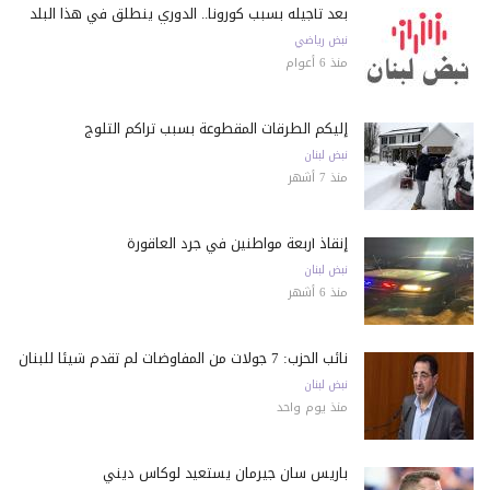
بعد تأجيله بسبب كورونا.. الدوري ينطلق في هذا البلد
نبض رياضي
منذ 6 أعوام
إليكم الطرقات المقطوعة بسبب تراكم الثلوج
نبض لبنان
منذ 7 أشهر
إنقاذ أربعة مواطنين في جرد العاقورة
نبض لبنان
منذ 6 أشهر
نائب الحزب: 7 جولات من المفاوضات لم تقدم شيئًا للبنان
نبض لبنان
منذ يوم واحد
باريس سان جيرمان يستعيد لوكاس ديني