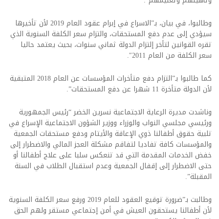
وتأهيلهم وتعليمهم”.
وطالبوا، في بيان، بـ”الاسراع في إبرام عقود العام 2019 لأن تأخيرها
سيؤدي إلى عدم دفع المستحقات، والتزام سعر الكلفة السنوية الذي
تقره القوانين لتأخر إلتزام الدولة ثماني سنوات، بحيث يعتمد حاليا
سعر الكلفة من العام 2011″.
كما طالبوا بـ”التزام دفع متأخرات المؤسسات عن العام 2018 المتبقية
لأن الدولة متأخرة 11 شهرا عن دفع المستحقات”.
وناشدت مديرة الرعاية الاجتماعية نسرين الخضر “رئيس الجمهورية
ورئيسي مجلسي النواب والوزراء ووزير الشؤون الاجتماعية الإسراع في
تلبية حقوق أطفالنا ذوي الإعاقة والأيتام ودفع مستحقات الجمعية
والمؤسسات كافة تفاديا لتفاقم مشكلة العجز المالي والاضطرار إلى
خفض الخدمات المقدمة التي قد تنعكس سلبا على علاج أطفالنا أو
حتى الاضطرار إلى إقفال الجمعية وعدم استقبال الطلاب في السنة
المقبلة”.
وطالبت بـ”ضرورة توقيع العقود للعام 2019 ورفع سعر الكلفة السنوية
لأن أطفالنا يستحقون العيش في أمن إجتماعي مستقر ولهم الحق