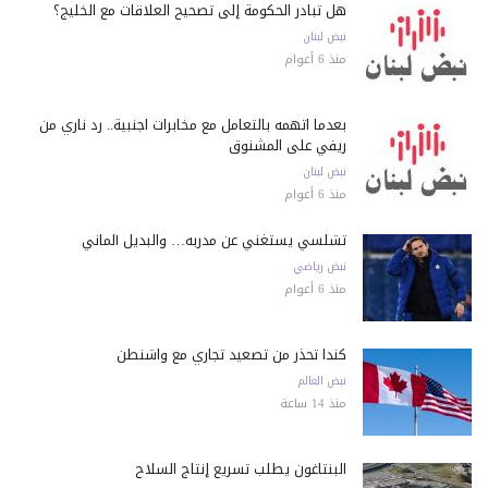
هل تبادر الحكومة إلى تصحيح العلاقات مع الخليج؟
نبض لبنان
منذ 6 أعوام
بعدما اتهمه بالتعامل مع مخابرات اجنبية.. رد ناري من
ريفي على المشنوق
نبض لبنان
منذ 6 أعوام
تشلسي يستغني عن مدربه… والبديل ألماني
نبض رياضي
منذ 6 أعوام
كندا تحذّر من تصعيد تجاري مع واشنطن
نبض العالم
منذ 14 ساعة
البنتاغون يطلب تسريع إنتاج السلاح