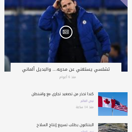
تشلسي يستغني عن مدربه… والبديل ألماني
منذ 6 أعوام
كندا تحذّر من تصعيد تجاري مع واشنطن
نبض العالم
منذ 14 ساعة
البنتاغون يطلب تسريع إنتاج السلاح
نبض العالم