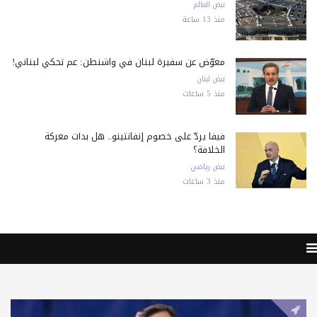
نبض العالم
منذ 13 ساعة
معوّض عن سفيرة لبنان في واشنطن: عم تحكي لبناني!
نبض لبنان
منذ 5 ساعات
فيفا يردّ على خصوم إنفانتينو.. هل بدأت معركة
الخلافة؟
نبض رياضي
منذ 3 ساعات