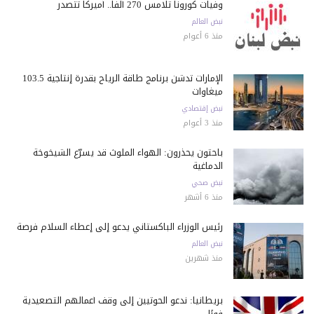
وفيات كورونا تلامس 270 ألفاً.. أميركا تتصدر
نبض العالم
منذ 6 أعوام
الإمارات تدشن برنامج طاقة الرياح بقدرة إنتاجية 103.5
ميغاوات
نبض إقتصادي
منذ 3 أعوام
باحثون يحذرون: الهواء الملوث قد يسرّع الشيخوخة
الدماغية
نبض صحي
منذ 6 أشهر
رئيس الوزراء الباكستاني يدعو إلى إعطاء السلام فرصة
نبض العالم
منذ شهرين
بريطانيا: ندعو الحوثيين إلى وقف أعمالهم التصعيدية
فورًا