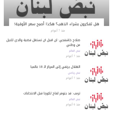
هل تفكرون بشراء الذهب؟ هكذا أصبح سعر الأوقية!
منذ 7 أعوام
صلاح خاشقجي: لن أقبل أن تستغل قضية والدي للنيل
من وطني
نبض العالم
منذ 7 أعوام
الهلال يرتقي إلى المركز الـ 18 عالمياً
نبض رياضي
منذ 7 أعوام
ترمب: قد يتوفر لقاح لكورنا قبل الانتخابات
نبض العالم
منذ 6 أعوام