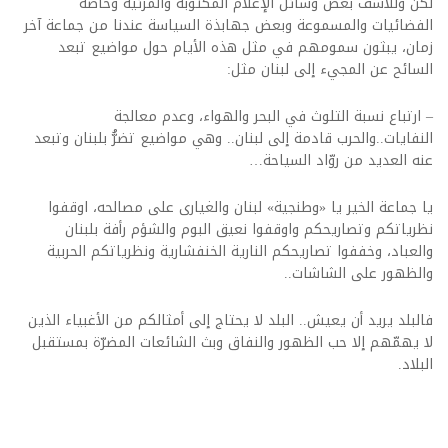
لكن وللأسف بعض وسائل الإعلام المكتوبة والمرئية وخاصة
الفضائيات والمسموعة وبعض جهابذة السياسة عندنا من جماعة آخر
زمان، يبثون سمومهم في مثل هذه الأيام حول مواضيع تبعد
السائح عن المجيء إلى لبنان مثل:
– ارتباع نسبة التلوث في البحر والهواء، وعدم معالجة
النفايات..والحرب قادمة إلى لبنان.. وهي مواضيع تضرُّ بلبنان وتبعد
عنه العديد من روّاد السياحة…
يا جماعة الخير يا «وطنجية» لبنان والغيارى على مصالحه، اوقفوا
نظرياتكم وتصاريحكم واوقفوا نعيق البوم والشؤم رأفة بلبنان
والعباد، وخففوا تصاريحكم النارية الخنفشارية ونظرياتكم الحربية
والظهور على الشاشات..
فالبلد يريد أن يعيش.. البلد لا يحتاج إلى أمثالكم من الأغبياء الذين
لا يهمّهم إلا حب الظهور والنفاق وبث الشائعات المضرّة بمستقبل
البلاد.