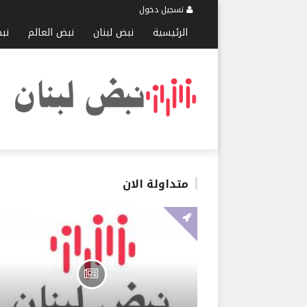
تسجيل دخول
الرئيسية
نبض لبنان
نبض العالم
نب
متداولة الان