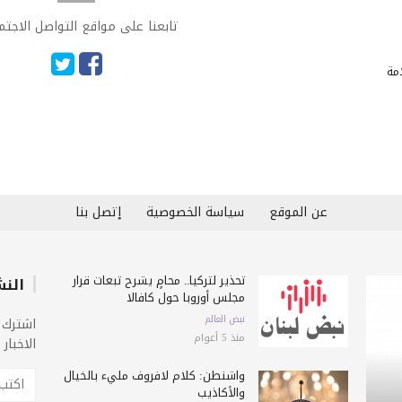
تابعنا على مواقع التواصل الاجت
امة
عن الموقع
سياسة الخصوصية
إتصل بنا
تحذير لتركيا.. محامٍ يشرح تبعات قرار
النش
مجلس أوروبا حول كافالا
نبض العالم
اشترك 
منذ 5 أعوام
الاخبار
واشنطن: كلام لافروف مليء بالخيال
والأكاذيب