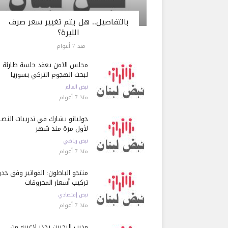
بالتفاصيل.. هل يتم تغيير سعر صرف
الليرة؟
منذ 7 أعوام
مجلس الأمن يعقد جلسة طارئة
لبحث الهجوم التركي بسوريا
نبض العالم
منذ 7 أعوام
جوليانو يشارك في تدريبات النصر
لأول مرة منذ شهر
نبض رياضي
منذ 7 أعوام
منتجو الباطون: الفواتير وفق جد
تركيب أسعار المحروقات
نبض إقتصادي
منذ 7 أعوام
مدرب البحرين يحذر لاعبيه من