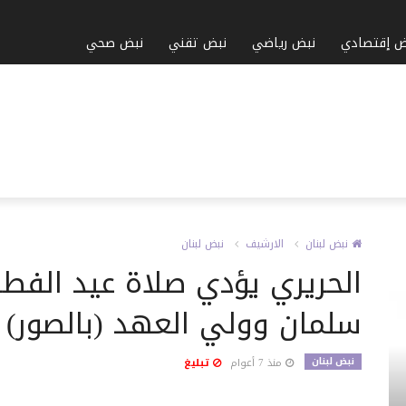
ض إقتصادي
نبض رياضي
نبض تقني
نبض صحي
نبض لبنان
الارشيف
نبض لبنان
الحريري يؤدي صلاة عيد الفطر
سلمان وولي العهد (بالصور)
نبض لبنان
منذ 7 أعوام
تبليغ