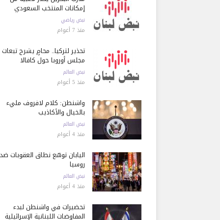
إمكانات المنتخب السعودي
نبض رياضي
منذ 7 أعوام
تحذير لتركيا.. محامٍ يشرح تبعات ق
مجلس أوروبا حول كافالا
نبض العالم
منذ 5 أعوام
واشنطن: كلام لافروف مليء
بالخيال والأكاذيب
نبض العالم
منذ 4 أعوام
اليابان توسّع نطاق العقوبات ضد
روسيا
نبض العالم
منذ 4 أعوام
تحضيرات في واشنطن لبدء
المفاوضات اللبنانية الإسرائيلية