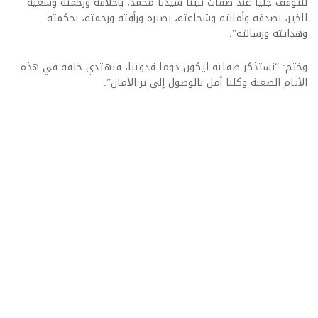
للتوقف جليا عند صفات نبينا سيدنا محمد، بأخلاقه ورحمته وسعيه
للخير، بصدقه وأمانته وشجاعته، بصبره ورأفته ورحمته، بحكمته
وهدايته ورسالته”.
وختم: “نستذكر صفاته ليكون دوما قدوتنا، فنهتدي خلفه في هذه
الأيام الصعبة وكلنا أمل بالوصول إلى بر الأمان”.