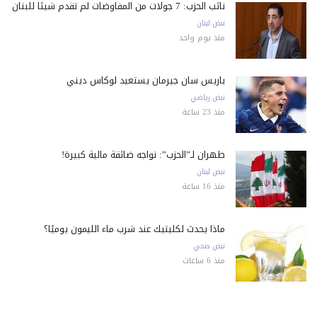
نائب الحزب: 7 جولات من المفاوضات لم تقدم شيئًا للبنان
نبض لبنان
منذ يوم واحد
باريس سان جيرمان يستعيد لوكاس ديني
نبض رياضي
منذ 23 ساعة
طهران لـ”الحزب”: نواجه ضائقة مالية كبيرة!
نبض لبنان
منذ 16 ساعة
ماذا يحدث لكليتيك عند شرب ماء الليمون يوميًا؟
نبض صحي
منذ 6 ساعات