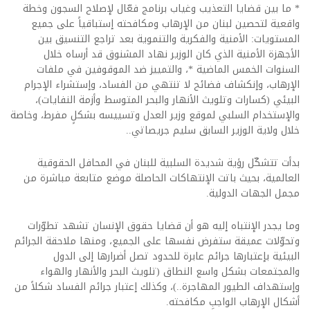
* ما بين قضايا التعذيب وغياب برنامج فعّال لإصلاح السجون وخطة
واقعية لتحصين لبنان من الإرهاب ومكافحته إستباقياً على جميع
المستويات: الأمنية والفكرية والتنموية بعد تراجع التنسيق بين
الأجهزة الأمنية الذي كان الوزير نهاد المشنوق قد أرساه خلال
السنوات الخمس الماضية *، والتمييز ضد الموقوفين في ملفات
الإرهاب، وإنكشاف فضائح لا تنتهي من الفساد، وإستشراء الإجرام
البيئي (كسارات وتلويث الأنهار والبحر المتوسط وأزمة النفايات)،
والإستخدام السلبي لموقع وزير العدل وتسييسه بشكلٍ مفرط، وخاصة
خلال ولاية الوزير السابق سليم جريصاتي..
بدأت تتشكّل رؤية شديدة السلبية للبنان في المحافل الحقوقية
العالمية، بحيث باتت الإنتهاكات الحاصلة موضع متابعة مباشرة من
مجمل الجهات الدولية.
وما يجدر الإنتباه إليه هو أن قضايا حقوق الإنسان تشهد تطوّرات
وتحوّلات عميقة ستفرض نفسها على الجميع، ومنها ملاحقة الجرائم
البيئية بإعتبارها جرائم عابرة للحدود تصل أضرارها إلى الدول
والمجتمعات بشكل واسع النطاق (تلويث البحر والأنهار والهواء
وإستهداف الطيور المهاجرة..)، وكذلك إعتبار جرائم الفساد شكلاً من
أشكال الإرهاب الواجبِ مكافحته.