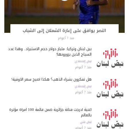
النصر يوافق على إعارة الشملان إلى الشباب
منذ 7 أعوام
بين لبنان وتركيا: مليار دولار حجم الاستيراد.. وهذا عدد
السياح الذين يزورونها!
نبض إقتصادي
منذ 7 أعوام
هل تفكرون بشراء الذهب؟ هكذا أصبح سعر الأوقية!
نبض إقتصادي
منذ 7 أعوام
أغنية أدرجت فنانة جزائرية ضمن قائمة 100 امرأة مؤثرة
بالعالم
نبض فني
منذ 7 أعوام