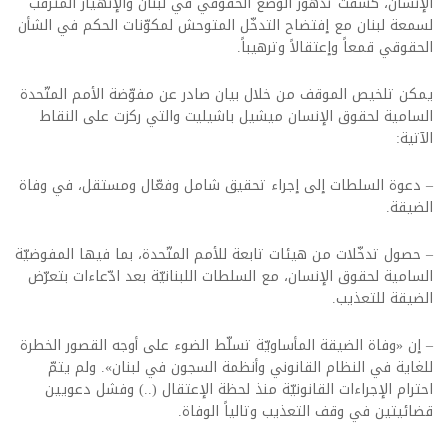
الإنسان، كشفت تدهور الوضع الحقوقي في لبنان والإنهيار المترقّب
لسمعة لبنان مع إفتضاح التدخّل المتوحش لمكوّنات الحكم في الشأن
الحقوقي قمعاً وإعتقالاً وترهيباً.
يمكن تلخيص الموقف من خلال بيان صادر عن مفوّضة الأمم المتّحدة
السامية لحقوق الإنسان ميشيل باشيليت والتي ركزت على النقاط
الآتية:
– دعوة السلطات إلى إجراء تحقيق شامل وفعّال ومستقل، في وفاة
الضيقة.
– حصول تدخّلات من هيئات تابعة للأمم المتّحدة، بما فيها المفوضيّة
السامية لحقوق الإنسان، مع السلطات اللبنانيّة بعد ادّعاءات بتعرّض
الضيقة للتعذيب.
– إن «وفاة الضيقة المأساويّة تسلّط الضوء على أوجه القصور الخطرة
للغاية في النظام القانوني وأنظمة السجون في لبنان». ولم يتمّ
احترام الإجراءات القانونيّة منذ لحظة الإعتقال (..) وفشل دعويين
قضائيتين في وقف التعذيب وتالياً الوفاة.