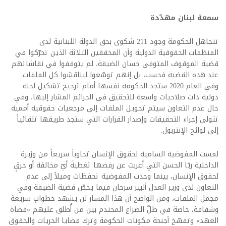
سمعة لبنان مهدّدة
تتجاهل الحكومة وجود 211 شكوى بحق الدولة اللبنانية لدى
المنظمات الحقوقية الدولية وأن المحققين الثلاثة الذين تحرّكوا في
قضية الموقوف المتوفى حسان الضيقة، لم يتوقفوا في نقاشاتهم
عند هذه القضية فحسب، بل إنهم توسّعوا ليناقشوا كل الملفات.
وفي العام 2020 ستجد الحكومة نفسها أمام ترجيح تشكيل لجنة
دولية ذات صلاحيات واسعة للتحقيق في الجرائم المشار إليها، وفي
حال عدم التعاون سيتم تحويل الملفات إلى مرجعيات حقوقية أممية
تتولى إجراء التحقيقات وإصدار القرارات التي ستجد طريقها تلقائياً
إلى لوائح الإنتربول.
لمست المفوضية السامية لحقوق الإنسان تجاوباً سريعاً من وزيرة
الداخلية ريّا الحسن التي أعربت عن رفضها تغطيةَ أيّ مخالفة أو خرقٍ
لحقوق الإنسان، بينما وجدت المفوضية تحفظات وميلاً إلى عدم
التعاون لدى وزير العدل ألبير سرحان فيما يخصّ قضية الضيقة وفي
مجمل الملفات، ومن الواضح أن هذا المسار لن يشهد خطواتٍ سريعة
وشفافة، خاصة في ظلّ الصراع المحتدم بين من أُطلق عليهم «قضاة
العهد» وتفسّخ أجنحة مكونات الحكومة وترك قضايا الحريات والحقوق