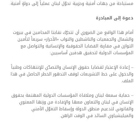
مستباحة من جهات أمنية وحزبية تحوّل لبنان عملياً إلى دولةٍ أمنية.
دعوة إلى المبادرة
أمام هذا الواقع من الضروري أن تتحرّك نقابتا المحامين في بيروت
والشمال والجمعيات والناشطين والنواب «الأحرار» سريعاً لتأمين
التوازن في مقاربة القضايا الحقوقية والإنسانية والتواصل مع
المؤسسات الدولية لتحقيق هدفين أساسيين:
– إعادة الإعتبار لقضايا حقوق الإنسان والتصدّي للإنتهاكات وطنياً
والدخول على خط التشريعات لوقف التدهور الخطر الحاصل في هذا
الملف.
– حماية سمعة لبنان وملاقاة المؤسسات الدولية المهتمة بحقوق
الإنسان في لبنان والتعاون معها والإفادة من وزنها المعنوي
والقانوني لتدعيم منطق الدولة وإسقاط التغوّل الأمني
والميليشياوي السائد في الوقت الراهن.