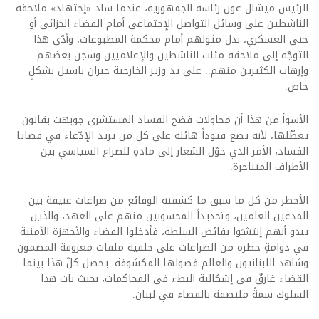
الرئيس ميشال عون رئاسة الجمهورية، عندما ساد «إجتهاد» ملاحقة
الناشطين على وسائل التواصل الإجتماعي أمام القضاء الجزائي أو
حتى العسكري، بدل مثولهم أمام محكمة المطبوعات، وأدّى هذا
التوجّه إلى ملاحقة مئات الناشطين والإعلاميين وسجن بعضهم
وإرهاب الكثيرين منهم.. على يد وزير الخارجية جبران باسيل بشكلٍ
خاص.
الأسوأ من هذا أن محاولات فضح الفساد المستشري جوبهت بقانون
يعطّلها، لأنه يضع قيوداً هائلة على كل من يريد الإدّعاء في قضايا
الفساد، الأمر الذي حوّل الشعار إلى مادةٍ للصراع السياسي بين
الأطراف المتناحرة.
الأخطر من كل ما سبق ما كشفته الوقائع من صراعات عنيفة بين
المدعين العامين، وتحديداً المحسوبين منهم على العهد، والذين
يبدو أنهم إنتشـَوا بفائض السلطة، فأدخلوا القضاء والأجهزة الأمنية
في دوامةٍ خطرة من الصراعات على خلفية ملفات معروفة المضمون
وشاهد اللبنانيون والعالم فصولها المكشوفة. يحصل كلّ هذا بينما
القضاء غارقٌ في إشكالية البطء في المحاكمات، بحيث بات هذا
السلوك سمةً ملتصقة بالقضاء في لبنان.