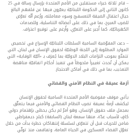
– قام ثلاثة خبراء مستقلين من الأمم المتحدة بإرسال رسالة في 25
كانون الثاني إلى الحكومة اللبنانيّة يعبّرون فيها عن قلقهم البالغ
حيال اعتقال الضيقة التعسفيّ وسوء معاملته، وزُعم أنّه تعرّض
للضرب المبرح، بما في ذلك على أعضائه التناسلية، وللصدمات
الكهربائيّة، كما أُجبر على التعرّي، وأُرغم على توقيع اعتراف.
– دعت المفوّضية السامية السلطات اللبنانيّة الإسراع في تخصيص
الموارد المطلوبة إلى اللجنة الوطنيّة لحقوق الإنسان في لبنان، التي
تتمتّع بموجب التزامات البلاد الدوليّة بما يُعرَف بـ «آليّة الوقاية» التي
يمكن أن تُحدث تغييراً ملحوظاً في تنفيذ أحكام اتفاقيّة مناهضة
التعذيب، بما في ذلك في أماكن الاحتجاز.
أزمة عميقة في النظام الأمني والقضائي
يأتي موقف مفوضية الأمم المتحدة السامية لحقوق الإنسان
ليكشف أزمةً عميقة تضرب النظام القضائي والأمني فيما يتعلّق
بمجمل ملف حقوق الإنسان، وهو أمرٌ لم يكن يحظى بإهتمام دولي
كافٍ لأسباب عدّة، منها سمعة لبنان (السابقة) كبلدٍ ديمقراطي
ضامن للحريات قبل أن تتعرّض لسلسلة إنتهاكاتٍ خطرة بدأت من خلال
تغوّل القضاء العسكري في الحياة العامة، وتفاقمت منذ تولّي