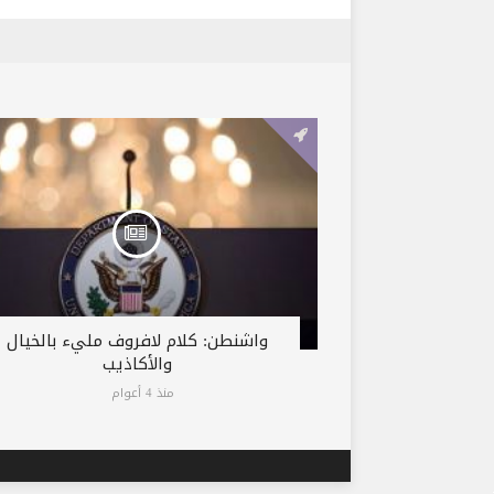
واشنطن: كلام لافروف مليء بالخيال
والأكاذيب
منذ 4 أعوام