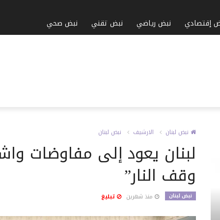
ض إقتصادي
نبض رياضي
نبض تقني
نبض صحي
نبض لبنان
الارشيف
نبض لبنان
لبنان يعود إلى مفاوضات واشن
وقف النار”
نبض لبنان
منذ شهرين
تبليغ