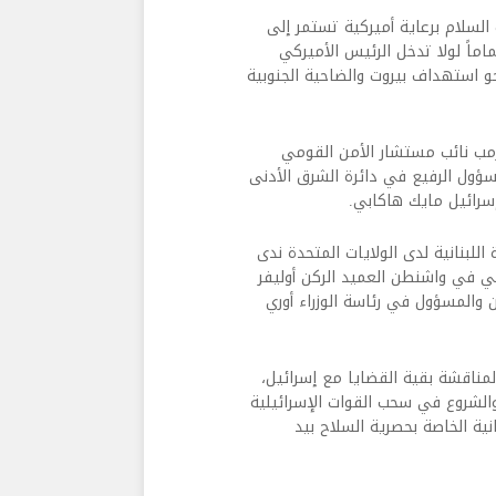
 السلام برعاية أميركية تستمر إلى
اماً لولا تدخل الرئيس الأميركي
نحو استهداف بيروت والضاحية الجنوبية
رمب نائب مستشار الأمن القومي
سؤول الرفيع في دائرة الشرق الأدنى
سرائيل مايك هاكابي.
للبنانية لدى الولايات المتحدة ندى
 في واشنطن العميد الركن أوليفر
 والمسؤول في رئاسة الوزراء أوري
مناقشة بقية القضايا مع إسرائيل،
والشروع في سحب القوات الإسرائيلية
نية الخاصة بحصرية السلاح بيد