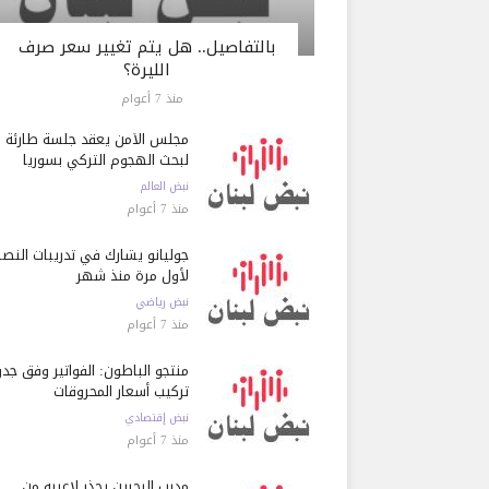
بالتفاصيل.. هل يتم تغيير سعر صرف
الليرة؟
منذ 7 أعوام
مجلس الأمن يعقد جلسة طارئة
لبحث الهجوم التركي بسوريا
نبض العالم
منذ 7 أعوام
جوليانو يشارك في تدريبات النصر
لأول مرة منذ شهر
نبض رياضي
منذ 7 أعوام
منتجو الباطون: الفواتير وفق جد
تركيب أسعار المحروقات
نبض إقتصادي
منذ 7 أعوام
مدرب البحرين يحذر لاعبيه من