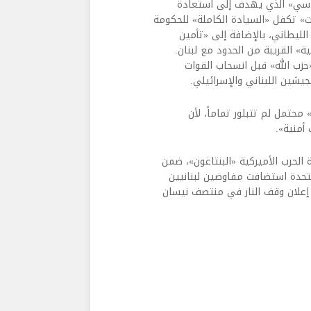
سياسي» الذي يهدف إلى استعادة
» تكفل «السيادة الكاملة» للحكومة
الليطاني، بالإضافة إلى «تأمين
ة» القريبة من الحدود مع لبنان.
«حزب الله» قبل انسحاب القوات
جيشين اللبناني والإسرائيلي.
 محتمل لم تتبلور تماماً، لأن
أمنية».
 الحرب الأميركية «البنتاغون»، ضمن
متحدة استضافت مفاوضين لبنانيين
إعلان وقف النار في منتصف نيسان