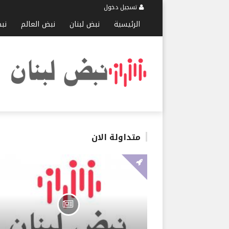
تسجيل دخول
الرئيسية
نبض لبنان
نبض العالم
نب
متداولة الان