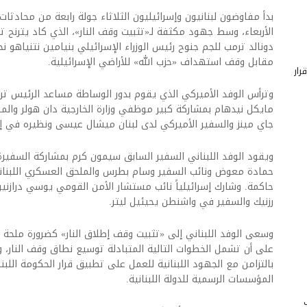
بدأ مفاوضون لبنانيون وإسرائيليون الثلاثاء جولة رابعة من محادثات
الأربعاء، وسط جهود مكثفة لـ«تثبيت وقف النار»، الذي كاد يترنح تم
دونالد ترمب للجم جنوح رئيس الوزراء الإسرائيلي بنيامين نتنياهو 
مقابل وقف استهداف «حزب الله» للأراضي الإسرائيلية.
رار
وترأس الوفد الأميركي الذي يقوم بدور الوساطة مساعد الرئيس ت
مايكل نيدهام بمشاركة كبير موظفي وزارة الخارجية دان هولر والم
جاي مينز والسفير الأميركي لدى لبنان ميشال عيسى ونظيره في إ
ويقود الوفد اللبناني السفير السابق سيمون كرم بمشاركة السفيرة ا
حمادة معوض ونائب السفير وسام بطرس والملحق العسكري اللبناني
حاكمة. وشارك إسرائيلياً نائب مستشار الأمن القومي يوسي درازنين
رزنيك والسفير في واشنطن يحيئيل ليتر.
وسعى الوفد اللبناني إلى «تثبيت وقف إطلاق النار» كضرورة ملحة ل
على أن تشمل الخطوات التالية المتبادلة توسيع نطاق وقف النار، 
بالتزامن مع الجهود اللبنانية للعمل على تطبيق قرار الحكومة اللبنا
المؤسسات الرسمية للدولة اللبنانية.