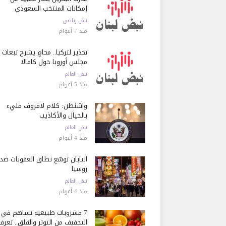
إمكانات المنتخب السعودي
نبض رياضي
منذ 7 أعوام
تحذير لتركيا.. محامٍ يشرح تبعات ق
مجلس أوروبا حول كافالا
نبض العالم
منذ 5 أعوام
واشنطن: كلام لافروف مليء
بالخيال والأكاذيب
نبض العالم
منذ 4 أعوام
اليابان توسّع نطاق العقوبات ضد
روسيا
نبض العالم
منذ 4 أعوام
7 مشروبات طبيعية تساهم في
التخفيف من التوتر والقلق.. تعرف