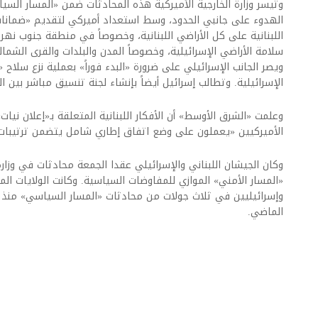
وتيسر وزارة الخارجية الأميركية هذه المحادثات ضمن «المسار ال
الهدوء على جانبي الحدود، وسط استعداد أميركي لتقديم «ضمانات
اللبنانية على كل الأراضي اللبنانية، وخصوصاً في منطقة جنوب نهر 
سلامة الأراضي الإسرائيلية، وخصوصاً المدن والبلدات والقرى الشمالي
ويصر الجانب الإسرائيلي على ضرورة «البدء فوراً» بعملية نزع سلاح 
الإسرائيلية. وتطالب إسرائيل أيضاً بإنشاء لجنة تنسيق مباشر بين ال
وعلمت «الشرق الأوسط» أن الأفكار اللبنانية المتعلقة بـ«إعلان نيات»
الأميركيين «يعملون على وضع اتفاق إطاري شامل يتضمن ترتيبات 
وكان الجيشان اللبناني والإسرائيلي عقدا الجمعة محادثات في وزارة
«المسار الأمني» الموازي للمفاوضات السياسية. وكانت الولايات ال
وإسرائيليين في ثلاث جولات من محادثات «المسار السياسي» منذ 
الماضي.