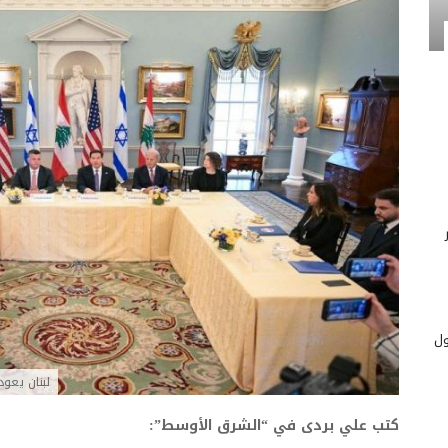
ول
لبنان يعود
كتب علي بردى في “الشرق الأوسط”: