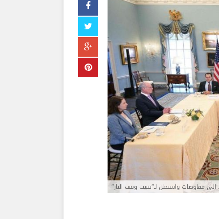
 إلى مفاوضات واشنطن لـ”تثبيت وقف النار”