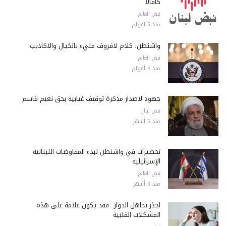
كافالا
نبض العالم
منذ 5 أعوام
واشنطن: كلام لافروف مليء بالخيال والأكاذيب
نبض العالم
منذ 4 أعوام
جهود لاصدار مذكرة توقيف غيابية بحقّ نعيم قاسم
نبض لبنان
منذ 5 أشهر
تحضيرات في واشنطن لبدء المفاوضات اللبنانية
الإسرائيلية
نبض العالم
منذ 3 أشهر
احذر تجاهل الدوار.. فقد يكون علامة على هذه
المشكلات القلبية