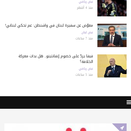
نبض رياضي
منذ 4 أشهر
معوّض عن سفيرة لبنان في واشنطن: عم تحكي لبناني!
نبض لبنان
منذ 7 ساعات
فيفا يردّ على خصوم إنفانتينو.. هل بدأت معركة
الخلافة؟
نبض رياضي
منذ 5 ساعات