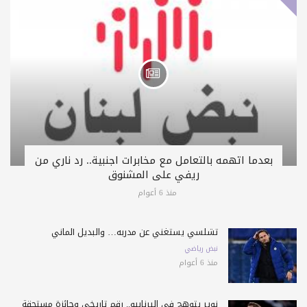
بعدما اتهمه بالتعامل مع مخابرات اجنبية.. رد ناري من
ريفي على المشنوق
منذ 6 أعوام
تشلسي يستغني عن مدربه… والبديل ألماني
نبض رياضي
منذ 6 أعوام
نوير يتوهج في البرنابيو.. رقم تاريخي وجائزة مستحقة