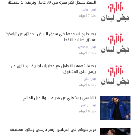
النفط يسجل أكبر قفزة في 30 عاماً.. وترمب: لا مشكلة
نبض العالم
منذ 7 أعوام
بعد طرح أسهمها في سوق الرياض.. حقائق عن 'أرامكو'
عملاق صناعة النفط
نبض إقتصادي
منذ 7 أعوام
بعدما اتهمه بالتعامل مع مخابرات اجنبية.. رد ناري من
ريفي على المشنوق
نبض لبنان
منذ 6 أعوام
تشلسي يستغني عن مدربه… والبديل ألماني
نبض رياضي
منذ 6 أعوام
نوير يتوهج في البرنابيو.. رقم تاريخي وجائزة مستحقة