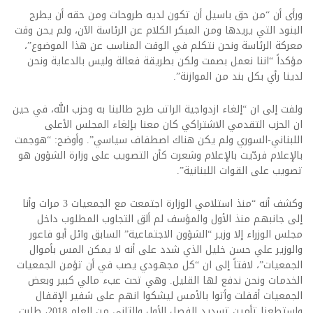
ورأى أن “من حق باسيل أن تكون لديه طروحات ومن حقه أن يطرح
البنود التي يريدها ومن المبكر الكلام عن الرئاسة ‏الآن، ولم يحن وقت
معركة الرئاسة ونحن نتكلم في الوقت المناسب عن هذا الموضوع”،
مؤكداً “اننا نعمل بصمت ولكن بطريقة ‏فعالة وليس بالدعاية ونحن
لدينا رأي بكل بند من الموازنة”.‏
ولفت إلى ان “إلغاء ازدواجية الراتب طرح طالبنا به وحزب الله، في حين
ان الحزب التقدمي الاشتراكي كان معنا بإلغاء ‏المجلس الأعلى
اللبناني-السوري ولم يكن هناك اصطفاف سياسي”.‏ وأوضح: “هوجمت
بالإعلام فردّيت بالإعلام وشعرت كأن التصويب على وزارة الشؤون هو
تصويب على القوات ‏اللبنانية”.‏
وكشف أنه “منذ استلامي الوزارة اجتمعت مع الجمعيات 3 مرات وأنا
إلى جانبهم منذ الأول والمؤسف لم ألق التجاوب ‏المطلوب داخل
مجلس الوزراء إلا وزير “الشؤون الاجتماعية” السابق وائل أبو فاعور
والوزير علي حسن خليل الذي شدد على أنه لا ‏يمكن المس بأموال
الجمعيات”، لافتاً إلى ان “كل مجهودي يصب في أن تؤمن الجمعيات
الخدمات ونحن ندفع لها القليل. وهي ‏تحت عبء مالي كبير وبعض
الجمعيات أقفلت وأتوا بالأمس ليشكوا انهم على شفير الإقفال
واستطعنا تأمين تسديد الفصل الأول ‏والثاني من العام 2018، طلبت