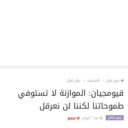
نبض لبنان
الارشيف
نبض لبنان
قيومجيان: الموازنة لا تستوفي
طموحاتنا لكننا لن نعرقل
نبض لبنان
منذ 7 أعوام
تبليغ