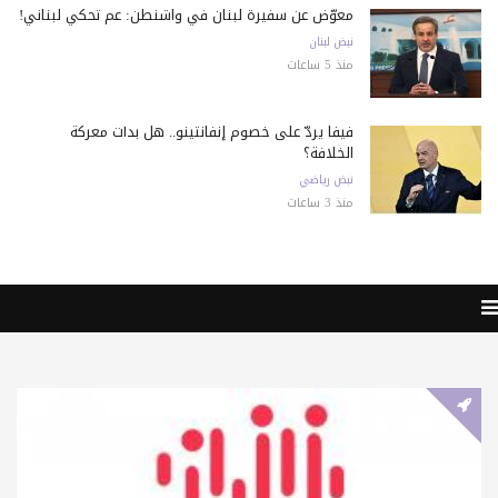
معوّض عن سفيرة لبنان في واشنطن: عم تحكي لبناني!
نبض لبنان
منذ 5 ساعات
فيفا يردّ على خصوم إنفانتينو.. هل بدأت معركة
الخلافة؟
نبض رياضي
منذ 3 ساعات