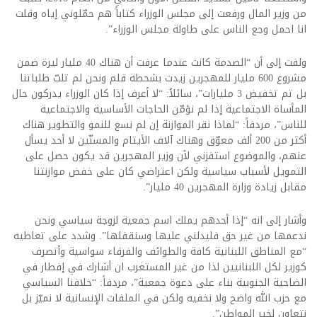
من وزير المال ورفعت إلى مجلس الوزراء كتاباً هم حمّلوني إياه وقلت
انا احمل وجع الناس على ‏طاولة مجلس الوزراء”.‏
ولفت إلى أن “الصدمة كانت عندما عرفت أن هناك 40 مليار ليرة ضمن
مشروع 600 مليار للمهجرين زيدت بشحطة قلم ونحن ‏لم تلبّ طلباتنا
بل تم تخفيض 3 مليارات”، سائلاُ: “لا أعرف إذا كان الوزراء يدركون حال
المأساة الاجتماعية إذا لم نؤمّن ‏الحاجات الأساسية والاجتماعية
للناس”، مردفاً: “لماذا نقر الموازنة إن لم نسع للنمو والتطوير هناك
أكثر من 200 ألف معوّق ‏وهناك آلاف الأيتام والمسنّين لا أحد يسأل
عنهم، والموضوع استفزني لأن وزير المهجرين قد يكون حصل على
التمويل لأسباب ‏سياسية ولكن اعتراضي كان على خفض موازنتنا
مقابل زيادة وزارة المهجرين 40 مليار”.‏
وأشار إلى انه “إذا أحدهم يملك اسم جمعية لزوجة سياسي ونحن
ندعمها من غير حق فليدلني عليها وسنقفلها”.‏ وشدد على ‏تعاطيه
“مع المناطق اللبنانية كافة ‏والطوائف والفرقاء سواسية وأتصرف
كوزير لكل ‏اللبنانيين ‏لذا من غير المستغرب ان أشارك في إفطار في
الضاحية الجنوبية بناء على دعوة جمعية”، مردفاً: “خلافنا السياسي
مع ‏حزب الله ‏واضح ولا نخفيه ولكن في الملفات الإنسانية لا نميّز بل
نتعاون لخير المواطن”.‏