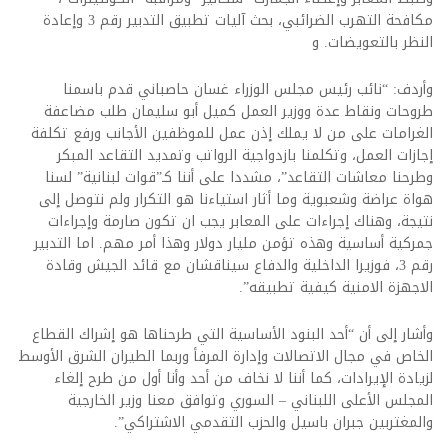
مكافحة التهرب الضرائبي، بحث آليات تطبيق التدبير رقم 3 وإعادة
النظر بالتعويضات.‏ و
وأردف: “نائب رئيس مجلس الوزراء غسان حاصباني قدم باسمنا
طروحات ونقاط عدة ووزير العمل كميل أبو ‏سليمان طلب مضاعفة
الغرامات على من لا يملك إذن عمل للموظفين الأجانب ورفع تكلفة
إجازات العمل، وتكلمنا بازدواجية ‏الرواتب وتمديد التقاعد المبكر
وطرحنا معاشات التقاعد”، مشددا على أننا كـ”قوات لبنانية” لسنا
هواة عراضة وشعبوية وما أثار استياءنا هو التكرار ‏ولم نتوصل إلى
نتيجة، وهناك إجراءات على المعابر يجب ان تكون صارمة وإجراءات
جمركية أساسية وهذه تؤمن مليار دولار ‏وهذا أمر مهم. اما التدبير
رقم 3، فوزيرا الداخلية والدفاع سيناقشان مع قائد الجيش وقادة
الاجهزة ‏الامنية كيفية تطبيقه”.
وأشار إلى أن “أحد البنود الأساسية التي طرحناها هو إشراك القطاع
الخاص في مجال الاتصالات وإدارة المرفأ ‏وربما ‏الطيران الشرق الأوسط
لزيادة الإيرادات، كما أننا لا نخاف من أحد وأنا أول من طرح إلغاء
المجلس الأعلى اللبناني – السوري وتوافق معنا وزير الخارجية
‏والمغتربين جبران باسيل والحزب التقدمي الاشتراكي”.‏