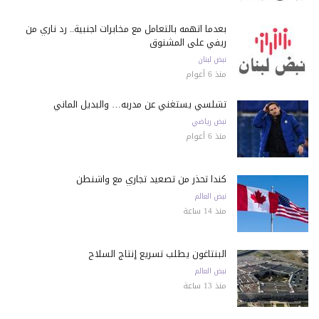
بعدما اتهمه بالتعامل مع مخابرات اجنبية.. رد ناري من
ريفي على المشنوق
نبض لبنان
منذ 6 أعوام
تشلسي يستغني عن مدربه… والبديل ألماني
نبض رياضي
منذ 6 أعوام
كندا تحذّر من تصعيد تجاري مع واشنطن
نبض العالم
منذ 14 ساعة
البنتاغون يطلب تسريع إنتاج السلاح
نبض العالم
منذ 13 ساعة