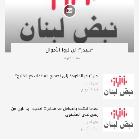
“سيدر”: لن تروا الأموال
منذ 7 أعوام
هل تبادر الحكومة إلى تصحيح العلاقات مع الخليج؟
نبض لبنان
منذ 6 أعوام
بعدما اتهمه بالتعامل مع مخابرات اجنبية.. رد ناري من
ريفي على المشنوق
نبض لبنان
منذ 6 أعوام