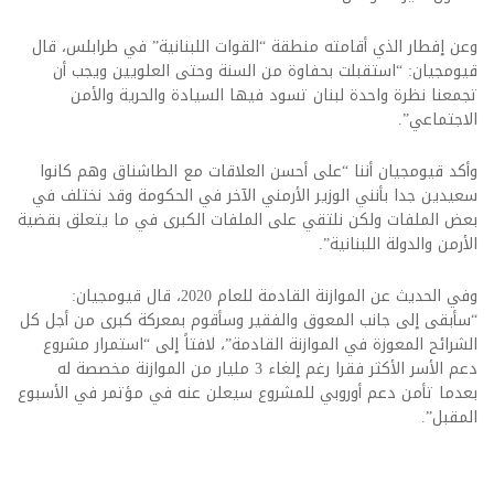
وعن إفطار الذي أقامته منطقة “القوات اللبنانية” في طرابلس، قال
قيومجيان: “‏استقبلت بحفاوة من السنة وحتى العلويين ويجب ‏أن
‏تجمعنا نظرة واحدة لبنان تسود فيها السيادة والحرية والأمن
الاجتماعي”.‏
وأكد قيومجيان أننا “على أحسن العلاقات مع الطاشناق وهم كانوا
سعيدين جدا بأنني الوزير الأرمني الآخر في الحكومة ‏وقد ‏نختلف في
بعض الملفات ولكن نلتقي على الملفات الكبرى في ما يتعلق بقضية
الأرمن والدولة اللبنانية”.‏
وفي الحديث عن الموازنة القادمة للعام 2020، قال قيومجيان:
“‏سأبقى إلى جانب المعوق والفقير وسأقوم بمعركة كبرى من أجل كل
‏الشرائح ‏المعوزة في الموازنة القادمة”، لافتاً إلى “استمرار مشروع ‏
دعم الأسر الأكثر فقرا رغم إلغاء 3 مليار من الموازنة مخصصة ‏له
بعدما تأمن دعم أوروبي للمشروع سيعلن عنه في مؤتمر في الأسبوع
المقبل”.‏