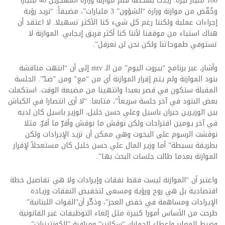
180 مليار ليرة.‏ زيدت بشحطة قلم موازنة وزارة المهجرين 40 مليارا
وخُفّض من موازنة وزارة “الشؤون” 3 مليارات”، مضيفاً: “نريد رؤية
إجراءات عملية ولكننا رغم كل شيء ‏كنا الأكثر تسهيلا. لا اعتقد أن
هناك استياء من موقفنا لأننا كنا أكثر فريق إيجابي.‏ الموازنة لا
تستوفي طموحاتنا ولكن نحن لن نعرقل”.
وأشار، عبر برنامج “بيروت اليوم” من الـ mtv إلى أن “انتهت مناقشة
بنود الموازنة ولم يتم إقرار الموازنة أي من “مع” ومن ‏‏”ضدّ”. الجلسة
المقبلة ستكون في قصر بعبدا وانتهينا من مضيعة الوقت. استكملت
بعض البنود في آخر جلسة سريعاً”، متابعا: “‏لا أرى انتصارا في الكباش
بين الوزيرين جبران باسيل وعلي حسن خليل، الوزير باسيل كان لديه
في آخر يومين اقتراحات ولكن ‏نوقش ما نوقش وأقرّ ما أقرّ، مثلا
نوقشت الرسوم على اليخوت وهي ممكن أن تزيد الإيرادات ولكن
بطريقة بسيطة” أما وزير المال علي حسن خليل كان مستعجلاً لإقرار
الموازنة بعدما طالت جلسات البحث بها”.
واعتبر أن “الموازنة ليست فقط نفقات وإيرادات ولا هي تفاصيل خطة
اقتصادية بل هي روح ورؤية ومسعى لتخفيض ‏النفقات وزيادة
الإيرادات ومساهمة في خفض العجز”، وذكّر أن”القوات اللبنانية”
طرحت من ‏الأساس أمورا كبيرة مثل إلغاء التوظيفات غير القانونية
وضبط المعابر وإعطاء الجمارك “سكانير” ومراقبة ‏‏”الكونتينرات”،