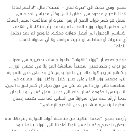
جعجع، وفي حديث الى “صوت لبنان – الضبية”، قال: “لا أعلم لماذا
هذا الانطباع موجود في أذهان الناس وكأن مقياس الجدية في
العمل هو كسر مزراب العين او رفع الصوت أو معاكسة المسار السائد
في مجلس الوزراء، وزراء القوات لم يقوموا بأي منها، لأن الهدف
الأساسي الوصول الى أفضل موازنة ممكنة، فالوضع لم يعد يحتمل
أي عنتريات أو مماطلة، او تثبيت مواقف ولا أي محاولة لكسب
النقاط”.
وأوضح جعجع أن “وزراء “القوات” نظموا جلسات تحضيرية في معراب
مع نواب واختصاصيين تمهيداً لمناقشة الموازنة في مجلس الوزراء،
ولكنهم لم يتباهوا بذلك، بل قاموا بدرس كل بند على حدى بالموازنة
التي وضعها وزير المال على حسن خليل، واكثر الوزراء فعالية في
المناقشة كانوا وزراء القوات، لكن من دون صراخ او كسر لمرزاب العين،
نائب رئيس الحكومة غسان حاصباني ووزير العمل كميل أبو سليمان
قدما أوراقًا عدة حول الموازنة في السابق كما يجب بهدف إيصال
الفكرة الرئيسية منها من دون الضجيج الإعلامي”.
وأردف جعجع: “بعدما انتهينا من مناقشة أبواب الموازنة وبنودها، قام
البعض بتقديم ورقة تتضمن بنودًا أعادتنا الى الوراء، بينها بنود