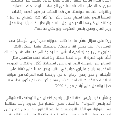
اتخذنا القرار سابقًا فيها، وهناك نقاط جديرة بالبحث لكن توقيتها
سيئ، مثالا على ذلك، ناقشنا في الجلسة 11 او 12 ملف الجمارك
وللقوات اللبنانية موقفها من هذا الملف، تم طرح قضية إفادات
المنشأ اليوم وهذا اقتراح جديد ولكن أين كان هذا الاقتراح من قبل؟
وأعتقد ان كل هذا الامر من اجل التفرد بالإنجاز. لذلك رأينا ردة فعل
وزير المال وحتى رئيس الحكومة ولو حتى صامتة”.
وردًا على سؤال بشأن ما اذا كانت الموازنة مثل “رمي الأوساخ تحت
السجادة”، اعتبر جعجع انه لا يمكن توصيفها بهذا الشكل لأنها
تحتوي على بنود إصلاحية لا بأس بها بحاجة الى متابعة، وقال: “هناك
أيضًا بنود كبيرة لا أجوبة لدينا عليها ولا نعلم كيف ستسجل مثل
المعابر غير الشرعية التي تؤثر على اقتصادنا ككل، والتهرب الضريبي
المقدر بمليار او ملياري دولار في لبنان، ونحن عيننا على 1000 على
الأرغيلة او حتى رخص الزجاج الداكن، ورفضنا هذه الضرائب في موازنة
إصلاحية كهذه، هناك امور لا بأس بها ولكن يجب ان يكون تطبيقها
جديًا والعمل على أرقام موازنة 2020”.
وبشأن تقرير رئيس لجنة المال إبراهيم كنعان عن التوظيف العشوائي،
أكد رئيس “القوات” اننا أخذناه بعين الاعتبار قبل صدوره، وأحد مطالبنا
في الموازنة هو إلغاء التوظيفات ما بعد القانون 46 إلا من حصل على
إذن من مجلس الوزراء وهي حالات نادرة، والتوظيفات غير القانونية