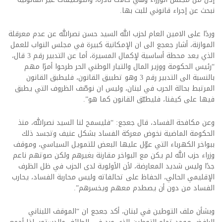
نبحث عن إجراء قانوني للبت بها.
وردًا على الامين العام لحزب الله السيد حسن نصرالله عن عدم معرقلة
الموازنة، أشار جعجع الى ان الإمكانية كبيرة في مجلس النواب للعمل
الذي يعد محطة أساسية لإكمال المسيرة، أما عن التدبير رقم 3 قال،
“رئيس الحكومة ووزير المال والتيار الوطني الحر طرحوا أمرًا مهم
بالنسبة الى التدبير رقم 3 وهو تطبيق القانون، فليطبق القانون
المرتبط بحالة الحرب في لبنان، وليس ان نوصّف الظروف التي يطبق
فيها على كيفنا، فليطبّق القانون كما هو”.
وعن مكافحة الفساد، قال جعجع: “فليسمح لنا السيد نصرالله، منذ
الحكومة الماضية نخوض معركة الفساد بشكل عنيف وتجسد ذلك
ببواخر الكهرباء التي عوّل عليها البعض للتمويل السياسي، وموقف
وزراء حزب الله لم يكن مع البواخر مقارنة بغيرهم ولكن صوتهم ناعم
جدًا وليس شديد المعارضة، لأن الأولوية لدى الحزب في ظل الظرف
الإقليمي الحالي، الحفاظ على تحالفاته وليس محاربة الفساد، يحارب
الفساد من دون أن يصطدم معهم ويخسرهم”.
وبشأن ملف التوطين في لبنان، أكد جعجع ان “الموقف اللبناني