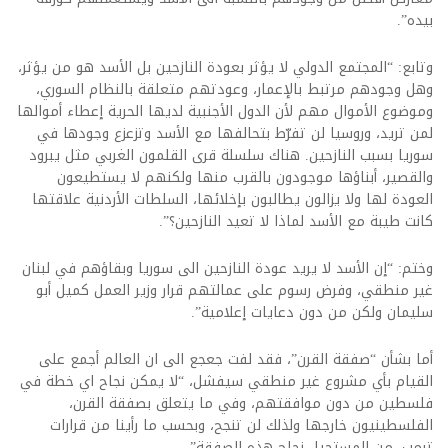
بيده”.
وتابع: “المجتمع الدولي لا يؤثر بعودة النازحين بل الأسد هو من يؤثر،
وهل وجودهم مرتبط بالإعمار، وعودتهم متعلقة بالنظام السوري،
وموضوع الأموال مهم لأن الدول الأجنبية لديها الحرية إعطاء أموالها
لمن تريد، وروسيا لن تفرّط بتحالفها مع الأسد وتزعزع وجودها في
سوريا بسبب النازحين. هناك سلسلة قرى القلمون الغربي مثل يبرود
والقصير، أبناؤها موجودون بالقرب منها ولكنهم لا يستطيعون
العودة لها ولا يزالون يطالبون بإخلائها، السلطات الأردنية علاقتها
كانت طيبة مع الأسد لماذا لا تعيد النازحين؟”.
وختم: “إن الأسد لا يريد عودة النازحين الى سوريا وبقاؤهم في لبنان
غير منطقي، وفرض رسوم على عمالتهم قرار وزير العمل كميل أبو
سليمان ولكن من دون دعايات إعلامية”.
أما بشأن “صفقة القرن”، فقد لفت جعجع الى ان العالم أجمع على
القيام بأي مشروع غير منطقي سيفشل، “لا يمكن نجاح اي خطة في
فلسطين من دون موافقتهم، وفي ما يتعلق بصفقة القرن،
الفلسطينيون خارجها ولذلك لن تنجح، وبحسب ما رأينا من قرارات
ترمب، من المستحيل نجاح هذه الصفقة”.