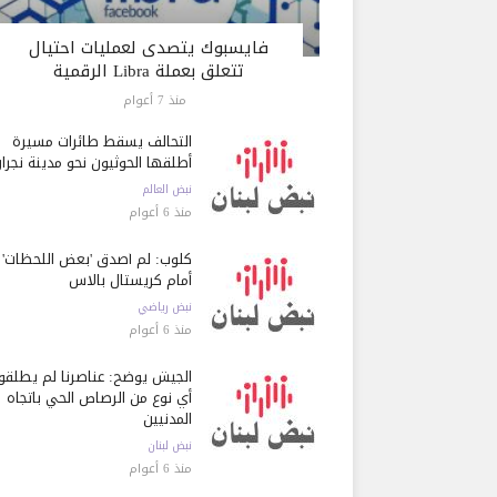
فايسبوك يتصدى لعمليات احتيال
تتعلق بعملة Libra الرقمية
منذ 7 أعوام
التحالف يسقط طائرات مسيرة
أطلقها الحوثيون نحو مدينة نجرا
نبض العالم
منذ 6 أعوام
كلوب: لم أصدق 'بعض اللحظات'
أمام كريستال بالاس
نبض رياضي
منذ 6 أعوام
الجيش يوضح: عناصرنا لم يطلقوا
أي نوع من الرصاص الحي باتجاه
المدنيين
نبض لبنان
منذ 6 أعوام