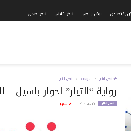
ض إقتصادي
نبض رياضي
نبض تقني
نبض صحي
نبض لبنان
الارشيف
نبض لبنان
رواية “التيار” لحوار باسيل – 
نبض لبنان
منذ 7 أعوام
تبليغ