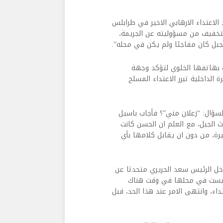
اعتداء الارهابي الاخير في طرابلس
لتخفيف من مسؤوليته عن الجريمة،
لجبل كان مفاجئا ولم يكن في محله”.
ت بهاتفها الخلوي لتؤكد وجهة
الداخلية تبرر الاعتداء المسلح
لسؤال: “زعلان مني”؟ فأجاب باسيل
 الجبل، مع العلم ان الحسن كانت
رة، من دون ان يقابل كلامها بأي
خل الرئيس سعد الحريري متحدثا عن
 ليست في محلها في وقت هناك
اء، وانتهى الامر عند هذا الحد، قبل