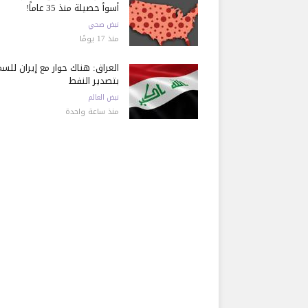
أسوأ حصيلة منذ 35 عاماً!
نبض صحي
منذ 17 يومًا
العراق: هناك حوار مع إيران للسم
بتصدير النفط
نبض العالم
منذ ساعة واحدة