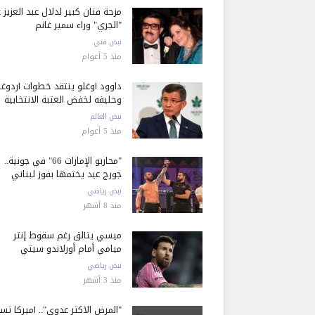
مزحة فنان كبير لدلال عبد العزيز 
"الجري" وراء سمير غانم
نبض فني
منذ 5 أعوام
داوود أوغلو ينتقد خطوات أردوغا
وحليفه لخفض العتبة الانتخابية
نبض العالم
منذ 5 أعوام
"محاربو الإمارات 66" في جونية..
جورج عيد يختمها بفوز لبناني
نبض رياضي
منذ 8 أشهر
ميسي يتألق رغم سقوط إنتر
ميامي أمام أورلاندو سيتي
نبض رياضي
منذ 3 أشهر
"المرض الأكثر عدوى".. أميركا تسج