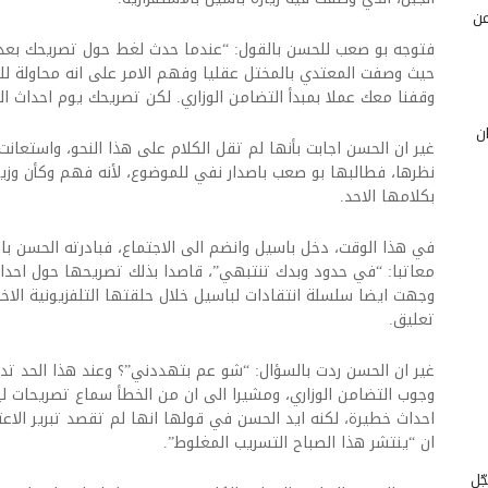
عن
فتوجه بو صعب للحسن بالقول: “عندما حدث لغط حول تصريحك بعد ال
حيث وصفت المعتدي بالمختل عقليا وفهم الامر على انه محاولة ل
وقفنا معك عملا بمبدأ التضامن الوزاري. لكن تصريحك يوم احداث ا
ن
غير ان الحسن اجابت بأنها لم تقل الكلام على هذا النحو، واستعان
نظرها، فطالبها بو صعب باصدار نفي للموضوع، لأنه فهم وكأن وزيرة 
بكلامها الاحد.
في هذا الوقت، دخل باسيل وانضم الى الاجتماع، فبادرته الحسن با
معاتبا: “في حدود وبدك تنتبهي”، قاصدا بذلك تصريحها حول احداث
وجهت ايضا سلسلة انتقادات لباسيل خلال حلقتها التلفزيونية الاخي
تعليق.
غير ان الحسن ردت بالسؤال: “شو عم بتهددني”؟ وعند هذا الحد تد
وجوب التضامن الوزاري، ومشيرا الى ان من الخطأ سماع تصريحات
احداث خطيرة، لكنه ايد الحسن في قولها انها لم تقصد تبرير الاعتد
ان “ينتشر هذا الصباح التسريب المغلوط”.
ّل