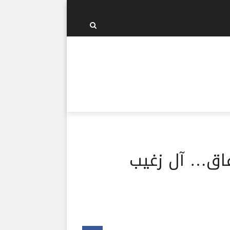
تفاق… آل زغيب