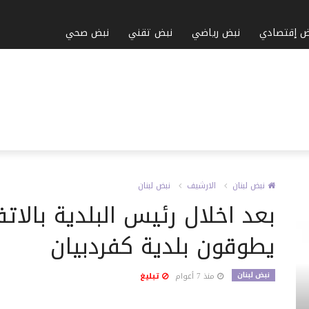
ض إقتصادي
نبض رياضي
نبض تقني
نبض صحي
نبض لبنان
الارشيف
نبض لبنان
بعد اخلال رئيس البلدية بالا
يطوقون بلدية كفردبيان
نبض لبنان
منذ 7 أعوام
تبليغ