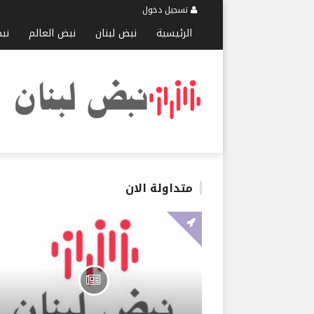
تسجيل دخول
الرئيسية
نبض لبنان
نبض العالم
نب
متداولة الان