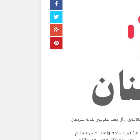
بالاتفاق… آل زغيب يطوقون بلدية كفردبيان
ن عائلتي سلامة وزغيب على تسليم
رئاسة البلدية لمرشح العائلة المحامي حبيب زغيب بعد مرور 3 سنوات، عمد نحو 100 شخص من عائلة