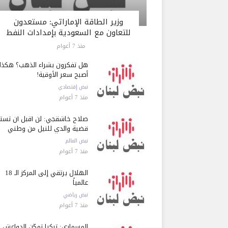
وزير الطاقة الإماراتي: مستعدون
للتعاون مع السعودية بإمدادات النفط
منذ 7 أعوام
هل تفكرون بشراء الذهب؟ هكذا
أصبح سعر الأوقية!
نبض إقتصادي
منذ 7 أعوام
صلاح خاشقجي: لن أقبل أن تست
قضية والدي للنيل من وطني
نبض العالم
منذ 7 أعوام
الهلال يرتقي إلى المركز الـ 18
عالمياً
نبض رياضي
منذ 7 أعوام
المسماري: تركيا تمكّن الدواعش 