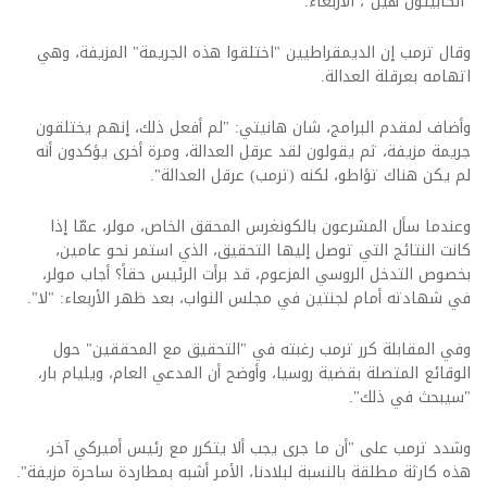
"الكابيتول هيل"، الأربعاء.
وقال ترمب إن الديمقراطيين "اختلقوا هذه الجريمة" المزيفة، وهي
اتهامه بعرقلة العدالة.
وأضاف لمقدم البرامج، شان هانيتي: "لم أفعل ذلك، إنهم يختلقون
جريمة مزيفة، ثم يقولون لقد عرقل العدالة، ومرة أخرى يؤكدون أنه
لم يكن هناك تؤاطو، لكنه (ترمب) عرقل العدالة".
وعندما سأل المشرعون بالكونغرس المحقق الخاص، مولر، عمّا إذا
كانت النتائج التي توصل إليها التحقيق، الذي استمر نحو عامين،
بخصوص التدخل الروسي المزعوم، قد برأت الرئيس حقاً؟ أجاب مولر،
في شهادته أمام لجنتين في مجلس النواب، بعد ظهر الأربعاء: "لا".
وفي المقابلة كرر ترمب رغبته في "التحقيق مع المحققين" حول
الوقائع المتصلة بقضية روسيا، وأوضح أن المدعي العام، ويليام بار،
"سيبحث في ذلك".
وشدد ترمب على "أن ما جرى يجب ألا يتكرر مع رئيس أميركي آخر،
هذه كارثة مطلقة بالنسبة لبلادنا، الأمر أشبه بمطاردة ساحرة مزيفة".