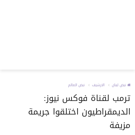
نبض لبنان
الارشيف
نبض العالم
ترمب لقناة فوكس نيوز:
الديمقراطيون اختلقوا جريمة
مزيفة