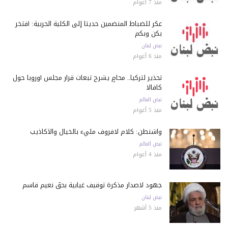
منذ 7 أعوام
عكر للضباط المنضمين حديثاً إلى الكلية الحربية: أفتخر
بكن وبكم
نبض لبنان
منذ 6 أعوام
تحذير لتركيا.. محامٍ يشرح تبعات قرار مجلس أوروبا حول
كافالا
نبض العالم
منذ 5 أعوام
واشنطن: كلام لافروف مليء بالخيال والأكاذيب
نبض العالم
منذ 4 أعوام
جهود لاصدار مذكرة توقيف غيابية بحقّ نعيم قاسم
نبض لبنان
منذ 5 أشهر