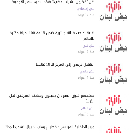
هل تفكرون بشراء الذهب؟ هكذا أصبح سعر الأوقية!
نبض إقتصادي
منذ 7 أعوام
أغنية أدرجت فنانة جزائرية ضمن قائمة 100 امرأة مؤثرة
بالعالم
نبض فني
منذ 7 أعوام
الهلال يرتقي إلى المركز الـ 18 عالمياً
نبض رياضي
منذ 7 أعوام
معتصمو شرق السودان يقبلون وساطة الميرغني لحل
الأزمة
نبض العالم
منذ 5 أعوام
وزير الداخلية الفرنسي: خطر الإرهاب لا يزال "شديداً جداً"