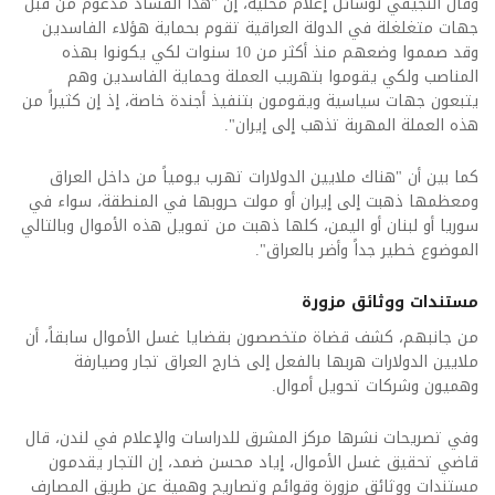
وقال النجيفي لوسائل إعلام محلية، إن "هذا الفساد مدعوم من قبل
جهات متغلغلة في الدولة العراقية تقوم بحماية هؤلاء الفاسدين
وقد صمموا وضعهم منذ أكثر من 10 سنوات لكي يكونوا بهذه
المناصب ولكي يقوموا بتهريب العملة وحماية الفاسدين وهم
يتبعون جهات سياسية ويقومون بتنفيذ أجندة خاصة، إذ إن كثيراً من
هذه العملة المهربة تذهب إلى إيران".
كما بين أن "هناك ملايين الدولارات تهرب يومياً من داخل العراق
ومعظمها ذهبت إلى إيران أو مولت حروبها في المنطقة، سواء في
سوريا أو لبنان أو اليمن، كلها ذهبت من تمويل هذه الأموال وبالتالي
الموضوع خطير جداً وأضر بالعراق".
مستندات ووثائق مزورة
من جانبهم، كشف قضاة متخصصون بقضايا غسل الأموال سابقاً، أن
ملايين الدولارات هربها بالفعل إلى خارج العراق تجار وصيارفة
وهميون وشركات تحويل أموال.
وفي تصريحات نشرها مركز المشرق للدراسات والإعلام في لندن، قال
قاضي تحقيق غسل الأموال، إياد محسن ضمد، إن التجار يقدمون
مستندات ووثائق مزورة وقوائم وتصاريح وهمية عن طريق المصارف