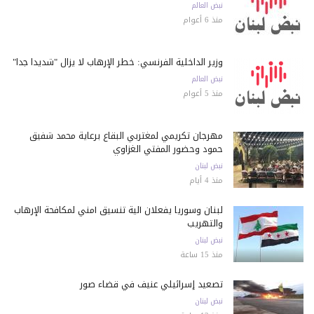
نبض العالم
منذ 6 أعوام
وزير الداخلية الفرنسي: خطر الإرهاب لا يزال "شديداً جداً"
نبض العالم
منذ 5 أعوام
مهرجان تكريمي لمغتربي البقاع برعاية محمد شفيق
حمود وحضور المفتي الغزاوي
نبض لبنان
منذ 4 أيام
لبنان وسوريا يفعلان آلية تنسيق أمني لمكافحة الإرهاب
والتهريب
نبض لبنان
منذ 15 ساعة
تصعيد إسرائيلي عنيف في قضاء صور
نبض لبنان