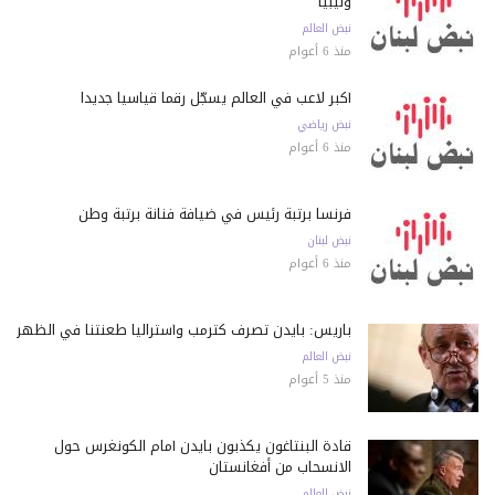
وليبيا
نبض العالم
منذ 6 أعوام
أكبر لاعب في العالم يسجّل رقماً قياسياً جديداً
نبض رياضي
منذ 6 أعوام
فرنسا برتبة رئيس في ضيافة فنانة برتبة وطن
نبض لبنان
منذ 6 أعوام
باريس: بايدن تصرف كترمب وأستراليا طعنتنا في الظهر
نبض العالم
منذ 5 أعوام
قادة البنتاغون يكذبون بايدن أمام الكونغرس حول
الانسحاب من أفغانستان
نبض العالم