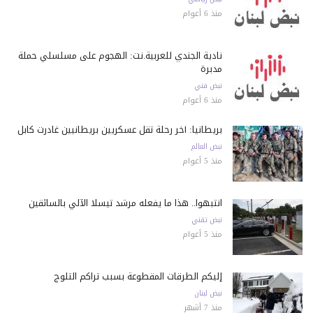
منذ 6 أعوام
نادية الجندي للعربية.نت: الهجوم على مسلسلي حملة
مدبرة
نبض فني
منذ 6 أعوام
بريطانيا: آخر رحلة تقل عسكريين بريطانيين غادرت كابل
نبض العالم
منذ 5 أعوام
انتبهوا.. هذا ما يفعله مرشد تيسلا الآلي بالسائقين
نبض تقني
منذ 5 أعوام
إليكم الطرقات المقطوعة بسبب تراكم الثلوج
نبض لبنان
منذ 7 أشهر