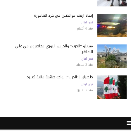
إنقاذ أربعة مواطنين في جرد العاقورة
نبض لبنان
منذ 6 أشهر
مقاتلو “الحزب” والحرس الثوري محاصرون في علي
الطاهر
نبض لبنان
منذ 3 ساعات
طهران لـ”الحزب”: نواجه ضائقة مالية كبيرة!
نبض لبنان
منذ ساعتين