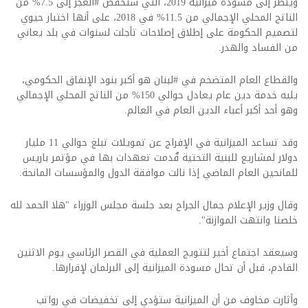
وينظر إلى مسودة ميزانية 2019، التي ستخفض #العجز إلى 7.5% من
الناتج المحلي الإجمالي من 11.5% في 2018، على أنها اختبار حيوي
لتصميم الحكومة على إطلاق إصلاحات تأجلت لسنوات في بلد يعاني
من الفساد والهدر.
والقطاع العام المتضخم في #لبنان هو أكبر بنود الإنفاق الحكومي،
يليه خدمة دين عام يعادل حوالي 150% من الناتج المحلي الإجمالي
وهو أحد أكبر أعباء الدين العام في العالم.
وقد تساعد الميزانية في الإفراج عن تمويلات تبلغ حوالي 11 مليار
دولار لمشاريع للبنية التحتية قٌدمت تعهدات بها في مؤتمر باريس
للمانحين العام الماضي إذا نالت موافقة الدول والمؤسسات المانحة.
وقال وزير الإعلام جمال الجراح بعد جلسة مجلس الوزراء "هلا الحمد لله
خلصنا وانتهت الموازنة".
وسيعقد اجتماع أخير لتتويج العملية في القصر الرئاسي يوم الاثنين
القادم، قبل أن تحال مسودة الميزانية إلى البرلمان لإقرارها.
وأثارت مخاوف من أن الميزانية ستؤدي إلى تخفيضات في رواتب