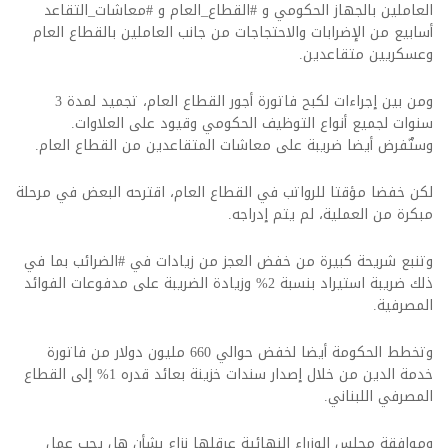
العاملين بالجهاز الحكومي و #القطاع_العام و #معاشات_التقاعد
أسابيع من الإضرابات والاحتجاجات من جانب العاملين بالقطاع العام
وعسكريين متقاعدين.
ومن بين إجراءات لكبح فاتورة أجور القطاع العام، تجميد لمدة 3
سنوات لجميع أنواع التوظيف الحكومي وقيود على العلاوات.
وستٌفرض أيضا ضريبة على معاشات المتقاعدين من القطاع العام.
لكن خفضا مؤقتا للرواتب في القطاع العام، اقترحه البعض في مرحلة
مبكرة من العملية، لم يتم إدراجه.
وتنبع شريحة كبيرة من خفض العجز من زيادات في #الضرائب بما في
ذلك ضريبة استيراد بنسبة 2% وزيادة الضريبة على مدفوعات الفوائد
المصرفية.
وتخطط الحكومة أيضا لخفض حوالي 660 مليون دولار من فاتورة
خدمة الدين من خلال إصدار سندات خزينة بعائد قدره 1% إلى القطاع
المصرفي اللبناني.
وموافقة مجلس الوزراء النهائية عرقلها نزاع بشأن هل يجب عمل