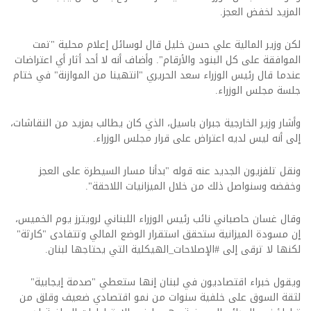
المزيد لخفض العجز.
لكن وزير المالية علي حسن خليل قال لوسائل إعلام محلية "تمت
الموافقة على كل البنود والأرقام". وأضاف أنه لا أحد أثار أي اعتراضات
عندما قال رئيس الوزراء سعد الحريري "انتهينا من الموازنة" في ختام
جلسة مجلس الوزراء.
وأشار وزير الخارجية جبران باسيل، الذي كان يطالب بمزيد من النقاشات،
إلى أنه ليس لديه اعتراض على قرار مجلس الوزراء.
ونقل تلفزيون الجديد عنه قوله "بدأنا مسار السيطرة على العجز
وخفضه وسنواصل ذلك من خلال الميزانيات اللاحقة".
وقال غسان حاصباني نائب رئيس الوزراء اللبناني لرويترز يوم الخميس،
إن مسودة الميزانية ستحقق استقرار الوضع المالي وتتفادى "كارثة"
لكنها لا ترقى إلى #الإصلاحات_الهيكلية التي يحتاجها لبنان.
ويقول خبراء اقتصاديون في لبنان إنها ستعطي "صدمة إيجابية"
لثقة السوق على خلفية سنوات من نمو اقتصادي ضعيف وقلق من