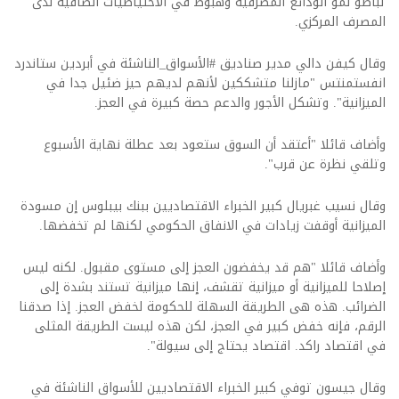
تباطؤ نمو الودائع المصرفية وهبوط في الاحتياطيات الصافية لدى
المصرف المركزي.
وقال كيفن دالي مدير صناديق #الأسواق_الناشئة في أبردين ستاندرد
انفستمنتس "مازلنا متشككين لأنهم لديهم حيز ضئيل جدا في
الميزانية". وتشكل الأجور والدعم حصة كبيرة في العجز.
وأضاف قائلا "أعتقد أن السوق ستعود بعد عطلة نهاية الأسبوع
وتلقي نظرة عن قرب".
وقال نسيب غبريال كبير الخبراء الاقتصاديين ببنك بيبلوس إن مسودة
الميزانية أوقفت زيادات في الانفاق الحكومي لكنها لم تخفضها.
وأضاف قائلا "هم قد يخفضون العجز إلى مستوى مقبول. لكنه ليس
إصلاحا للميزانية أو ميزانية تقشف، إنها ميزانية تستند بشدة إلى
الضرائب. هذه هى الطريقة السهلة للحكومة لخفض العجز. إذا صدقنا
الرقم، فإنه خفض كبير في العجز، لكن هذه ليست الطريقة المثلى
في اقتصاد راكد. اقتصاد يحتاج إلى سيولة".
وقال جيسون توفي كبير الخبراء الاقتصاديين للأسواق الناشئة في