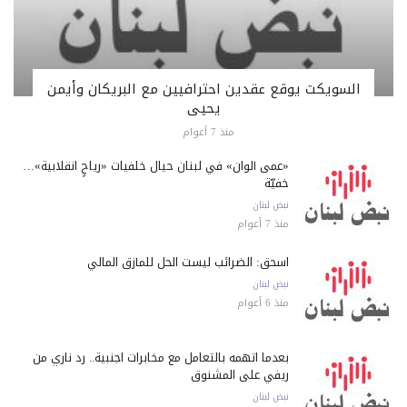
السويكت يوقع عقدين احترافيين مع البريكان وأيمن
يحيى
منذ 7 أعوام
«عمى ألوان» في لبنان حيال خلفيات «رياحٍ انقلابية»…
خفيّة
نبض لبنان
منذ 7 أعوام
اسحق: الضرائب ليست الحل للمأزق المالي
نبض لبنان
منذ 6 أعوام
بعدما اتهمه بالتعامل مع مخابرات اجنبية.. رد ناري من
ريفي على المشنوق
نبض لبنان