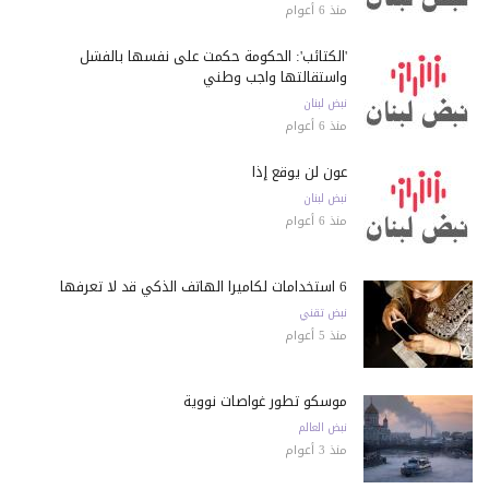
منذ 6 أعوام
'الكتائب': الحكومة حكمت على نفسها بالفشل
واستقالتها واجب وطني
نبض لبنان
منذ 6 أعوام
عون لن يوقع إذا
نبض لبنان
منذ 6 أعوام
6 استخدامات لكاميرا الهاتف الذكي قد لا تعرفها
نبض تقني
منذ 5 أعوام
موسكو تطور غواصات نووية
نبض العالم
منذ 3 أعوام