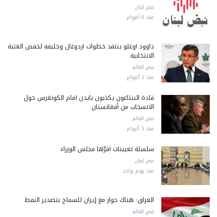
نبض لبنان
منذ 6 أعوام
داوود أوغلو ينتقد خطوات أردوغان وحليفه لخفض العتبة
الانتخابية
نبض العالم
منذ 5 أعوام
قادة البنتاغون يكذبون بايدن أمام الكونغرس حول
الانسحاب من أفغانستان
نبض العالم
منذ 5 أعوام
سلسلة تعيينات أقرّها مجلس الوزراء
نبض لبنان
منذ يوم واحد
العراق: هناك حوار مع إيران للسماح بتصدير النفط
نبض العالم