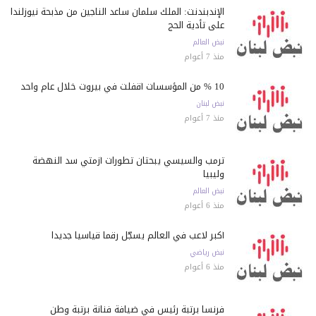
الإندبندنت: الملك سلمان ساعد الناجين من مذبحة نيوزلندا
على تأدية الحج
نبض العالم
منذ 7 أعوام
10 % من المؤسسات أقفلت في بيروت خلال عام واحد
نبض لبنان
منذ 7 أعوام
ترمب والسيسي يبحثان تطورات أزمتي سد النهضة
وليبيا
نبض العالم
منذ 6 أعوام
أكبر لاعب في العالم يسجّل رقماً قياسياً جديداً
نبض رياضي
منذ 6 أعوام
فرنسا برتبة رئيس في ضيافة فنانة برتبة وطن