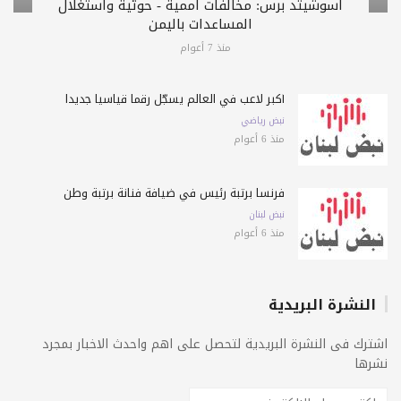
أسوشيتد برس: مخالفات أممية - حوثية واستغلال
المساعدات باليمن
منذ 7 أعوام
أكبر لاعب في العالم يسجّل رقماً قياسياً جديداً
نبض رياضي
منذ 6 أعوام
فرنسا برتبة رئيس في ضيافة فنانة برتبة وطن
نبض لبنان
منذ 6 أعوام
النشرة البريدية
اشترك فى النشرة البريدية لتحصل على اهم واحدث الاخبار بمجرد
نشرها