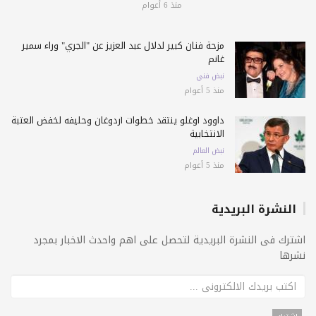
منذ 6 أعوام
مزحة فنان كبير لدلال عبد العزيز عن "الجري" وراء سمير
غانم
نبض فني
منذ 5 أعوام
داوود أوغلو ينتقد خطوات أردوغان وحليفه لخفض العتبة
الانتخابية
نبض العالم
منذ 5 أعوام
النشرة البريدية
اشترك فى النشرة البريدية لتحصل على اهم واحدث الاخبار بمجرد
نشرها