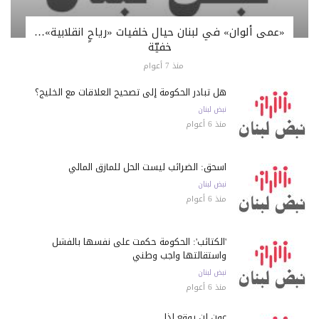
«عمى ألوان» في لبنان حيال خلفيات «رياحٍ انقلابية»…
خفيّة
منذ 7 أعوام
هل تبادر الحكومة إلى تصحيح العلاقات مع الخليج؟
نبض لبنان
منذ 6 أعوام
اسحق: الضرائب ليست الحل للمأزق المالي
نبض لبنان
منذ 6 أعوام
'الكتائب': الحكومة حكمت على نفسها بالفشل
واستقالتها واجب وطني
نبض لبنان
منذ 6 أعوام
عون لن يوقع إذا