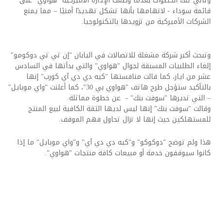
وتأتي تلك الخطوات بعدما وضعت الإدارة الأميركية "هواوي" على
قائمة سوداء - لاتهامها بأنها تشكل تهديدًا أمنيًا – مما يمنع
الشركات الأميركية من تزويدها بالتكنولوجيا.
وتبحث أكبر شركة مشغلة للاتصالات في اليابان "إن تي تي دوكومو"
إلغاء الطلبيات المسبقة لجوال "هواوي" والتي بدأتها في السادس
عشر من ايار، كما قالت منافستها "كيه دي دي آي كورب" إنها
بالتأكيد ستؤجل طرح هاتف "هواوي بي 30"، كما أعلنت "واي موبايل"
– التي تديرها "سوفت بنك" - عن خطوة مماثلة.
وقالت "سوفت بنك" إنها ليس لديها الثقة الكافية لبيع المنتج
للمستهلكين حيث إنها لا تزال تحاول فهم الموقف.
هذا ولم توضح "دوكوكو" و"كيه دي دي آي" و"واي موبايل" ما إذا
كانوا سيوقفون خدمة أو مبيعات كافة منتجات "هواوي".