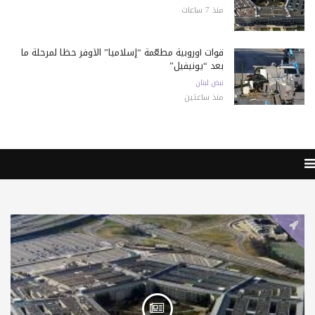
منذ 7 ساعات
قوات أوروبية مطعّمة “إسلامياً” الأوفر حظاً لمرحلة ما
بعد “يونيفيل”
نبض لبنان
منذ ساعتين