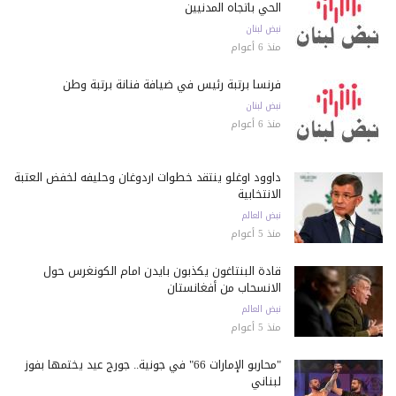
الحي باتجاه المدنيين
نبض لبنان
منذ 6 أعوام
فرنسا برتبة رئيس في ضيافة فنانة برتبة وطن
نبض لبنان
منذ 6 أعوام
داوود أوغلو ينتقد خطوات أردوغان وحليفه لخفض العتبة
الانتخابية
نبض العالم
منذ 5 أعوام
قادة البنتاغون يكذبون بايدن أمام الكونغرس حول
الانسحاب من أفغانستان
نبض العالم
منذ 5 أعوام
"محاربو الإمارات 66" في جونية.. جورج عيد يختمها بفوز
لبناني