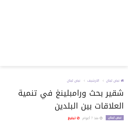
نبض لبنان
الارشيف
نبض لبنان
شقير بحث ورامبلينغ في تنمية
العلاقات بين البلدين
نبض لبنان
منذ 7 أعوام
تبليغ