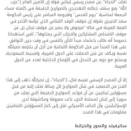
نقلت “الحياة” عن مصدر رسمي لبناني قوله إن الأمين العام لـ”حزب
الله” رفع سقف خطابه التهديدي بالصواريخ الدقيقة في كلمته مساء
الجمعة لمناسبة “يوم القدس” وهجومه المباشر على رئيس الحكومة
سعد الحريري بقوله إن موقف الوفد اللبناني الذي ترأسه الأخير في
القمة العربية في مكة “مرفوض ولا يعبر عن موقف لبنان بل عن
موقف الاشخاص المشاركين والاحزاب التي يمثلوها”، لقي استهجانا
خصوصا أنه طالب باعتماد مبدأ النأي بالنفس في وقت جرى التوافق
على هذا المبدأ من قبل الحكومة اللبنانية من أجل أن يلتزمه نصرالله
نفسه ويكف عن شن الحملات على الدول العربية، ولاسيما السعودية،
ويمتنع مع حزبه عن التدخل في الأوضاع الداخلية لعدد من الدول
العربية.
إلا أن المصدر الرسمي نفسه قال، لـ”الحياة”، إن نصرالله ذهب إلى هذا
القدر من التصعيد في شأن الصواريخ لأن رسالة نقلت إليه من قبل
مسؤولين لبنانيين عن أن قواعد الصواريخ الدقيقة التي نقلت من
سوريا إلى لبنان لمصلحة الحزب باتت معروفة ومكشوفة لدى
الإسرائيليين، وأن الجانب الأميركي نقل إلى كبار المسؤولين اللبنانيين
معلومات في هذا الصدد.
ساترفيلد والصور والخرائط