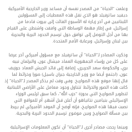
وعلمت “الحياة” من المصدر نفسه أن مساعد وزير الخارجية الأميركية
ديفيد ساترفيلد هو الذي نقل هذه المعطيات إلى المسؤولين
اللبنانيين في آخر زيارة له الأسبوع الفائت إلى بيروت قادما من
إسرائيل، في إطار مهمة الوساطة التي وافقت واشنطن على القيام
بها من أجل التوصل إلى توافق حول ترسيم الحدود البرية والبحرية
بين لبنان وإسرائيل، وبرعاية الأمم المتحدة.
وذكرت المصادر لـ”الحياة” أن ساترفيلد مع مسؤول أميركي آخر عرضا
على كل من رؤساء الجمهورية العماد ميشال عون، والبرلمان نبيه
بري، والحكومة سعد الحريري، إضافة إلى قائد الجيش العماد جوزيف
عون، (اجتمع أيضا مع وزير الخارجية جبران باسيل) صورا وخرائط لما
قال إنها موقع هذه الصواريخ. وفي وقت لم يذكر المصدر لـ”الحياة” إذ
كانت هذه الصور والخرائط تتناول وجود معامل على الأراضي اللبنانية
لتطوير الصواريخ التي بحوزة “حزب الله”، كما سبق لرئيس الوزراء
الإسرائيلي بنيامين نتانياهو أن أعلن قبل أشهر، أم للمواقع التي
نصبت فيها هذه الصواريخ، فإنه أوضح أن الموفد الأميركي لم يربط
بين مسألة الصواريخ وبين موضوع ترسيم الحدود البرية والبحرية.
وبينما رجحت مصادر أخرى لـ”الحياة” أن تكون المعلومات الإسرائيلية