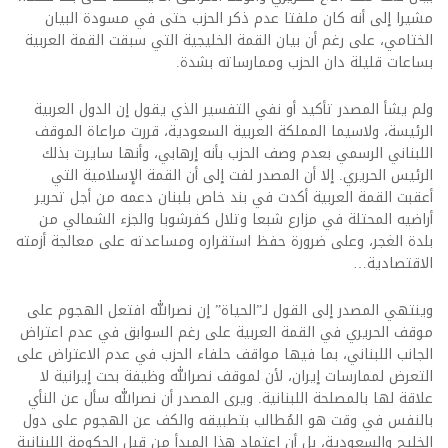
مشيرا إلى أنه كان ملفتا عدم ذكر الحزب حتى في مسودة البيان
الختامي، على رغم أن بيان القمة الخليجية التي سبقت القمة العربية
بساعات قليلة دان الحزب وممارساته بشدة.
ولم يشأ المصدر تأكيد أو نفي التفسير الذي يقول إن الدول العربية
الرئيسة، ولاسيما المملكة العربية السعودية، قررت مراعاة الموقف
اللبناني الرسمي بعدم وصف الحزب بأنه إرهابي، وأنها سايرت بذلك
الرئيس الحريري. إلا أن المصدر لفت إلى أن القمة الإسلامية التي
أعقبت القمة العربية أكدت في بند خاص بلبنان دعمه من أجل تحرير
أراضيه المحتلة في مزارع شبعا وتلال كفرشوبا والجزء الشمالي من
بلدة الغجر، وعلى ضرورة حفظ استقراره ومساعدته على معالجة أزمته
الاقتصادية…
وينتهي المصدر إلى القول لـ”الحياة” إن نصرالله افتعل الهجوم على
موقف الحريري في القمة العربية على رغم السوابق في عدم اعتراض
الجانب اللبناني، بما فيها مواقف حلفاء الحزب في عدم الاعتراض على
التعرض لممارسات إيران، لأن لموقف نصرالله وظيفة بحت إيرانية لا
علاقة لها بالمصلحة اللبنانية. ويرى المصدر أن نصرالله سأل عن النأي
بالنفس في وقت هو المُطالب بتطبيقه والكف عن الهجوم على دول
الخليج والسعودية، بل أن اعتماد هذا المبدأ من قبل الحكومة اللبنانية