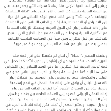
العربية يتعلق بإيران وليس بكون “حزب الله” أحد الفرقاء اللبنانيين.
ويشير إلى أنها المرة الأولى منذ زهاء 3 سنوات التي يصدر فيها بيان
عن القمة العربية يتجنب ذكر العبارة التي تنص على “إدانة النشاطات
الإرهابية لـ”حزب الله”” والتي كانت تدفع الوفد اللبناني في كل مرة
إلى الاعتراض أو التحفظ عليها، إذ درج الجانب اللبناني على الموافقة
على إدانة تدخلات إيران في الدول العربية ودعمها للإرهاب انسجاما
مع الأكثرية العربية وحرصا على العلاقة مع دول الخليج التي تتعرض
للتدخلات من قبل طهران، وفق مبدأ في السياسة الخارجية اللبنانية
يقضي بتضامن لبنان مع أشقائه العرب في وجه دولة غير عربية.
ويضيف المصدر لـ”الحياة” أن لبنان لم يتحفظ على قرار قمة مكة
العربية لأنه خلا هذه المرة من أي إشارة إلى “حزب الله” كما حصل في
قمة تونس العربية قبل شهرين، ما دفع الوفد اللبناني إلى الاعتراض
على هذا البند كما فعل سابقا، بحجة أن الحزب فريق لبناني عضو في
البرلمان والحكومة، فيما لم يعترض على الموقف من تدخلات إيران
لأنه سبق للبنان أن وافق على إدانة هذا التدخل في قمم إسلامية
وعربية عدة في السنوات الأخيرة. أما اعتراض الجانب العراقي على
إدانة التدخل الإيراني فيعود إلى العلاقة الخاصة بين بغداد وطهران
ولأن المسؤولين العراقيين يسعون إلى لعب دور الوسيط بين إيران
والدول العربية. ويعتبر المصدر أن تجنب تكرار إدانة نشاطات الحزب في
بيان قمة مكة أتاح للحريري والوفد المرافق ألا يتحفظ على بند كهذا،