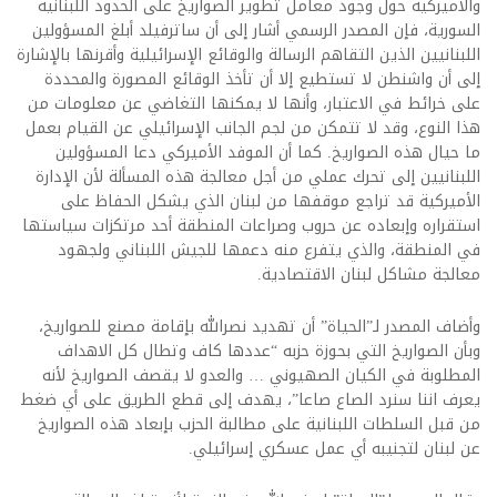
والأميركية حول وجود معامل تطوير الصواريخ على الحدود اللبنانية
السورية، فإن المصدر الرسمي أشار إلى أن ساترفيلد أبلغ المسؤولين
اللبنانيين الذين التقاهم الرسالة والوقائع الإسرائيلية وأقرنها بالإشارة
إلى أن واشنطن لا تستطيع إلا أن تأخذ الوقائع المصورة والمحددة
على خرائط في الاعتبار، وأنها لا يمكنها التغاضي عن معلومات من
هذا النوع، وقد لا تتمكن من لجم الجانب الإسرائيلي عن القيام بعمل
ما حيال هذه الصواريخ. كما أن الموفد الأميركي دعا المسؤولين
اللبنانيين إلى تحرك عملي من أجل معالجة هذه المسألة لأن الإدارة
الأميركية قد تراجع موقفها من لبنان الذي يشكل الحفاظ على
استقراره وإبعاده عن حروب وصراعات المنطقة أحد مرتكزات سياستها
في المنطقة، والذي يتفرع منه دعمها للجيش اللبناني ولجهود
معالجة مشاكل لبنان الاقتصادية.
وأضاف المصدر لـ”الحياة” أن تهديد نصرالله بإقامة مصنع للصواريخ،
وبأن الصواريخ التي بحوزة حزبه “عددها كاف وتطال كل الاهداف
المطلوبة في الكيان الصهيوني … والعدو لا يقصف الصواريخ لأنه
يعرف اننا سنرد الصاع صاعا”، يهدف إلى قطع الطريق على أي ضغط
من قبل السلطات اللبنانية على مطالبة الحزب بإبعاد هذه الصواريخ
عن لبنان لتجنيبه أي عمل عسكري إسرائيلي.