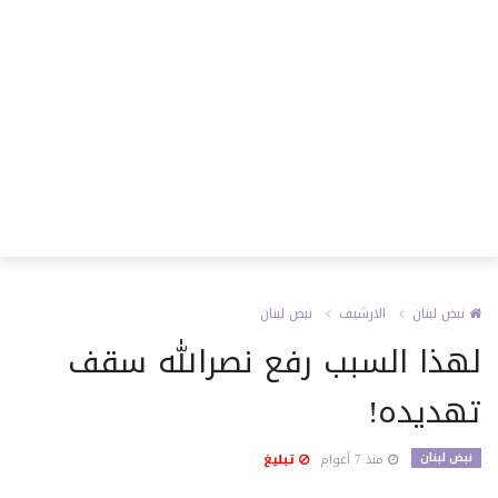
نبض لبنان
الارشيف
نبض لبنان
لهذا السبب رفع نصرالله سقف
تهديده!
نبض لبنان
منذ 7 أعوام
تبليغ