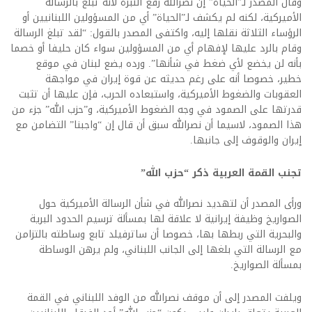
وقال المصدر لـ”الحياة” إن نصرالله رفع النبرة لأنه تبلغ بالرسالة
الأميركية، لكنه لم يكشف لـ”الحياة” أي من المسؤولين اللبنانيين أو
الرؤساء الثلاثة نقلها إليه، واكتفى المصدر بالقول: “لقد تبلغ الرسالة
وقام بالرد عليها لإفهام أي من المسؤولين سواء كان حليفا أو خصما
بأنه لن يخضع لأي ضغط في شأنها”. ورده يضع لبنان في موقع
خطير، خصوصا أنه على رغم حديثه عن قوة إيران في مواجهة
العقوبات والضغوط الأميركية، واستبعاده الحرب، فإن عليها أن تثبت
قدرتها على الصمود في وجه الضغوط الأميركية، و”حزب الله” جزء من
هذا الصمود، لاسيما أن نصرالله سبق أن قال إن “واجبنا” التضامن مع
إيران والوقوف إلى جانبها.
تجنب القمة العربية ذكر “حزب الله
”
ورأى المصدر أن لتهديد نصرالله في شأن الرسالة الأميركية حول
الصواريخ وظيفة إيرانية لا علاقة لها بمسألة ترسيم الحدود البرية
والبحرية التي ربطها بها، خصوصا أن ساترفيلد تابع وساطته بالتزامن
مع الرسالة التي بلغها إلى الجانب اللبناني، ولم يرهن الوساطة
بمسألة الصواريخ.
ويلفت المصدر إلى أن موقف نصرالله من الوفد اللبناني في القمة