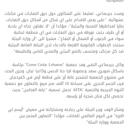
العشوائية.
وشدد جريصاتي، تعليقا على الشكاوى حول حرق النفايات في مكبات
عشوائية، “على رفض الاقدام على اي شكل من أشكال حرق النفايات
نظرا لمخاطرها الصحية والبيئية”، مؤكدا أن “لا تهاون تجاه اي بلدية
أو أي طرف يثبت تورطه في حرق النفايات في اي منطقة لبنانية
سواء في الجنوب أو الشمال أو البقاع”، مشيرا الى “أن وزارة البيئة
ستتخذ الخطوات القانونية اللازمة بالادعاء لدى النيابة العامة البيئية
ضد كل مرتكب ومتسبب بالضرر البيئي والصحي للناس وللطبيعة”.
وكان جريصاتي التقى وفد جمعية “Green Cedar Lebanon” برئاسة
باسكال شويري سعد وعضوية لارا حنا الدبس وكاتيا تيان، وجرى البحث
في مشروع الجمعية لتشجير غابة أرز على قطعة أرض في كفردبيان
قرب الجسر الحجري على مساحة 10 آلاف متر مربع بالتعاون مع جمعية
الثروة الحرجية والتنمية AFDC تحمل تسمية “غابة الفنانين” بحيث
تخصص لكل فنان شجرة أرز بإسمه.
وشكر الوفد وزير البيئة على رعايته ومشاركته في معرض “أرسم لي
الارزة” في اليوم العالمي للغابات، مؤكدا “التعاون المثمر بين
الجمعية ووزارة البيئة”.