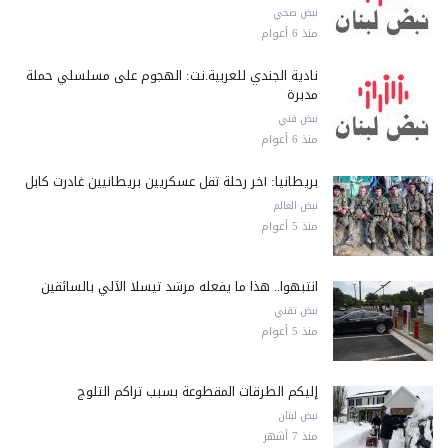
نبض صحي
منذ 6 أعوام
نادية الجندي للعربية.نت: الهجوم على مسلسلي حملة
مدبرة
نبض فني
منذ 6 أعوام
بريطانيا: آخر رحلة تقل عسكريين بريطانيين غادرت كابل
نبض العالم
منذ 5 أعوام
انتبهوا.. هذا ما يفعله مرشد تيسلا الآلي بالسائقين
نبض تقني
منذ 5 أعوام
إليكم الطرقات المقطوعة بسبب تراكم الثلوج
نبض لبنان
منذ 7 أشهر