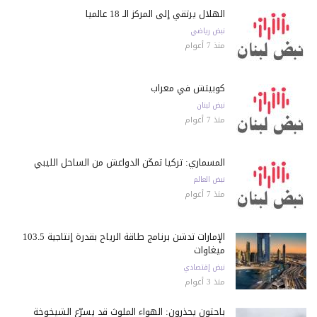
الهلال يرتقي إلى المركز الـ 18 عالمياً
نبض رياضي
منذ 7 أعوام
كوبيتش في معراب
نبض لبنان
منذ 7 أعوام
المسماري: تركيا تمكّن الدواعش من الساحل الليبي
نبض العالم
منذ 7 أعوام
الإمارات تدشن برنامج طاقة الرياح بقدرة إنتاجية 103.5
ميغاوات
نبض إقتصادي
منذ 3 أعوام
باحثون يحذرون: الهواء الملوث قد يسرّع الشيخوخة