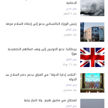
الدماغية
نبض صحي
منذ 6 أشهر
رئيس الوزراء الباكستاني يدعو إلى إعطاء السلام فرصة
نبض العالم
منذ شهرين
بريطانيا: ندعو الحوثيين إلى وقف أعمالهم التصعيدية
فورًا
نبض العالم
منذ 15 يومًا
“ائتلاف إدارة الدولة” في العراق يدعم حصر السلاح بيد
الدولة
نبض العالم
منذ ساعتين
انفجاران في مضيق هرمز.. ولا أضرار بيئية
نبض العالم