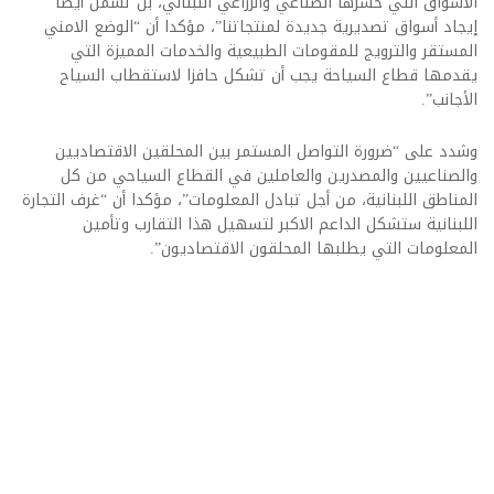
الاسواق التي خسرها الصناعي والزراعي اللبناني، بل تشمل أيضا
إيجاد أسواق تصديرية جديدة لمنتجاتنا”، مؤكدا أن “الوضع الامني
المستقر والترويج للمقومات الطبيعية والخدمات المميزة التي
يقدمها قطاع السياحة يجب أن تشكل حافزا لاستقطاب السياح
الأجانب”.
وشدد على “ضرورة التواصل المستمر بين المحلقين الاقتصاديين
والصناعيين والمصدرين والعاملين في القطاع السياحي من كل
المناطق اللبنانية، من أجل تبادل المعلومات”، مؤكدا أن “غرف التجارة
اللبنانية ستشكل الداعم الاكبر لتسهيل هذا التقارب وتأمين
المعلومات التي يطلبها المحلقون الاقتصاديون”.