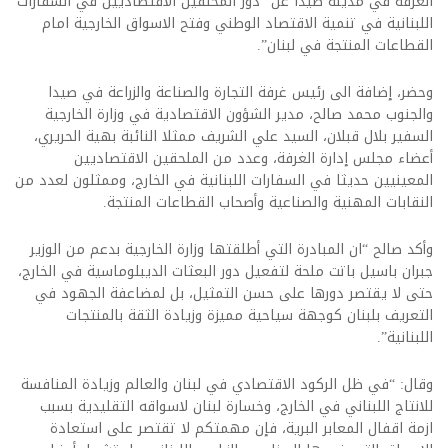
الغرفة في مدينة صيدا عن “دور المحلقين الاقتصاديين في السفارات
اللبنانية في تنمية الاقتصاد الوطني وفتح الاسواق الخارجية امام
القطاعات المنتجة في لبنان”.
وحضر، إضافة الى رئيس غرفة التجارة والصناعة والزراعة في صيدا
والجنوب محمد صالح، مدير الشؤون الاقتصادية في وزارة الخارجية
السفير بلال قبلان، السيد علي الشريف ممثلا النائبة بهية الحريري،
أعضاء مجلس إدارة الغرفة، وعدد من الملحقين الاقتصاديين
المعينيين حديثا في السفارات اللبنانية في الخارج، وممثلون لعدد من
النقابات المهنية والصناعية وأصحاب القطاعات المنتجة.
وأكد صالح “ان المبادرة التي أطلقتها وزارة الخارجية بدعم من الوزير
جبران باسيل باتت ملحة لتفعيل دور البعثات الديبلوماسية في الخارج،
حتى لا يقتصر دورها على حسن التمثيل، بل لمضاعفة الجهود في
التعريف بلبنان كوجهة سياحية مميزة وزيادة الثقة بالمنتجات
اللبنانية”.
وقال: “في ظل الركود الاقتصادي في لبنان والعالم وزيادة المنافسة
للانتاج اللبناني في الخارج، وخسارة لبنان لاسواقه التقليدية بسبب
ازمة اقفال المعابر البرية، فإن مهمتكم لا تقتصر على استعادة