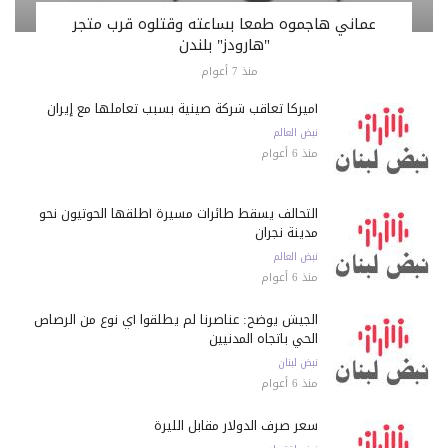
عماني هاجموه طمعا بساعته وقتلوه قرب متجر
"هارودز" بلندن
منذ 7 أعوام
أميركا تعاقب شركة صينية بسبب تعاملها مع إيران
نبض العالم
منذ 6 أعوام
التحالف يسقط طائرات مسيرة أطلقها الحوثيون نحو
مدينة نجران
نبض العالم
منذ 6 أعوام
الجيش يوضح: عناصرنا لم يطلقوا أي نوع من الرصاص
الحي باتجاه المدنيين
نبض لبنان
منذ 6 أعوام
سعر صرف الدولار مقابل الليرة