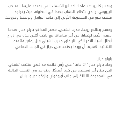
ويعتبر كاريو "27 عاما" أحد أبرز الأسماء التي يعتمد عليها المنتخب
البيروفي، والذي يتطلع للذهاب بعيدا في البطولة، حيث يتواجد
منتخب بيرو في المجموعة الأولى إلى جانب البرازيل وبوليفيا وفنزويلا.
وحسم رينالدو رويدا، مدرب تشيلي، مصير المدافع باولو دياز، بعدما
تعرض الأخير للإصابة في آخر مبارياته مع ناديه أهلي جدة في دوري
أبطال آسيا، الأمر الذي أثار قلق مدرب تشيلي قبل إعلان قائمته
النهائية، لاسيما أن رويدا يعتمد على دياز في الجانب الدفاعي.
باولو دياز
وجاء باولو دياز "24 عاما" على رأس قائمة مدافعي منتخب تشيلي،
الذي بطل آخر نسختين في كوبا أميركا، ويتواجد في النسخة الحالية
في المجموعة الثالثة إلى جانب أوروغواي والإكوادور واليابان.