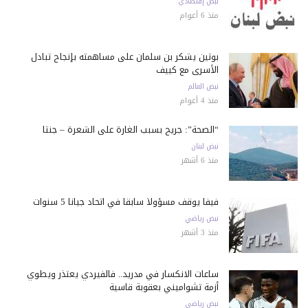
نبض إقتصادي
منذ 6 أعوام
بوتين يشكر بن سلمان على مساهمته بإنجاح تبادل
الأسرى مع كييف
نبض العالم
منذ 4 أعوام
“الصحة”: جريح بسبب الغارة على الشعرة – جنتا
نبض لبنان
منذ 6 أشهر
فيفا يوقف مسؤولاً سابقاً في اتحاد جيانا 5 سنوات
نبض رياضي
منذ 3 أشهر
ساعات الانكسار في مدريد.. فالفيردي يعتذر ويطوي
أزمة تشواميني بعقوبة قاسية
نبض رياضي