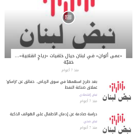
«عمى ألوان» في لبنان حيال خلفيات «رياحٍ انقلابية»…
خفيّة
منذ 7 أعوام
بعد طرح أسهمها في سوق الرياض.. حقائق عن 'أرامكو'
عملاق صناعة النفط
نبض إقتصادي
منذ 7 أعوام
دراسة صادمة عن إدمان الأطفال على الهواتف الذكية
نبض صحي
منذ 7 أعوام