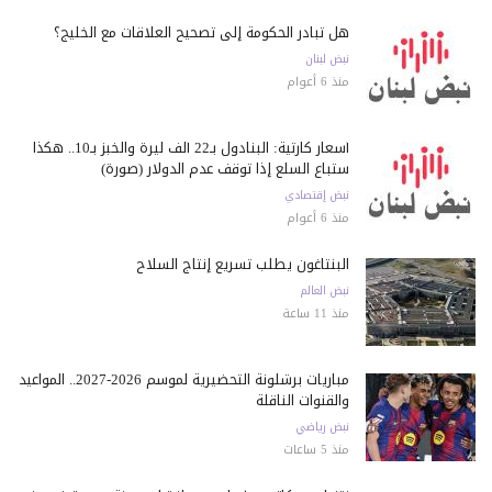
هل تبادر الحكومة إلى تصحيح العلاقات مع الخليج؟
نبض لبنان
منذ 6 أعوام
أسعار كارثية: البنادول بـ22 ألف ليرة والخبز بـ10.. هكذا
ستباع السلع إذا توقف عدم الدولار (صورة)
نبض إقتصادي
منذ 6 أعوام
البنتاغون يطلب تسريع إنتاج السلاح
نبض العالم
منذ 11 ساعة
مباريات برشلونة التحضيرية لموسم 2026-2027.. المواعيد
والقنوات الناقلة
نبض رياضي
منذ 5 ساعات