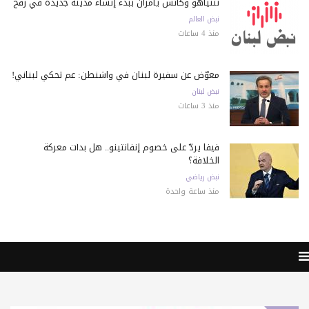
نتنياهو وكاتس يأمران ببدء إنشاء مدينة جديدة في رفح
نبض العالم
منذ 4 ساعات
معوّض عن سفيرة لبنان في واشنطن: عم تحكي لبناني!
نبض لبنان
منذ 3 ساعات
فيفا يردّ على خصوم إنفانتينو.. هل بدأت معركة
الخلافة؟
نبض رياضي
منذ ساعة واحدة