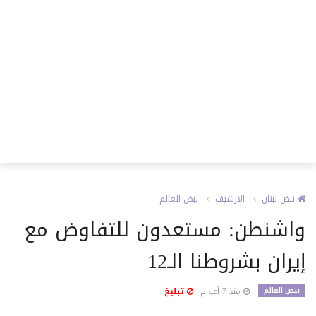
نبض لبنان
الارشيف
نبض العالم
واشنطن: مستعدون للتفاوض مع
إيران بشروطنا الـ12
نبض العالم
منذ 7 أعوام
تبليغ